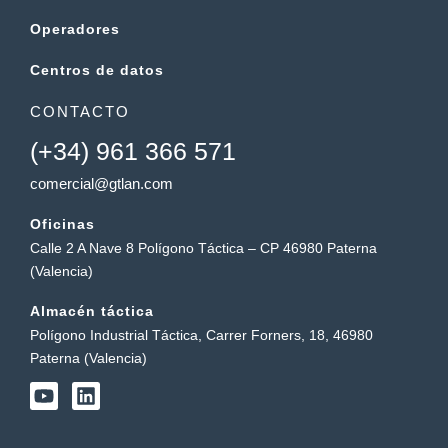
Operadores
Centros de datos
CONTACTO
(+34) 961 366 571
comercial@gtlan.com
Oficinas
Calle 2 A Nave 8 Polígono Táctica – CP 46980 Paterna
(Valencia)
Almacén táctica
Polígono Industrial Táctica, Carrer Forners, 18, 46980
Paterna (Valencia)
Y
L
o
i
u
n
t
k