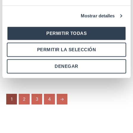
Mostrar detalles
SKU: 35GTPISSC40M
SKU: 35GTPISSC60M
PERMITIR TODAS
Cable y acometida de Fibra
Cable y acometida de Fibra
PERMITIR LA SELECCIÓN
Óptica
Óptica
Acometida Pigtail F.O.
Acometida Pigtail F.O.
Monomodo 9/125 ?m SC-
Monomodo 9/125 ?m SC-
DENEGAR
APC
APC
1
2
3
4
→