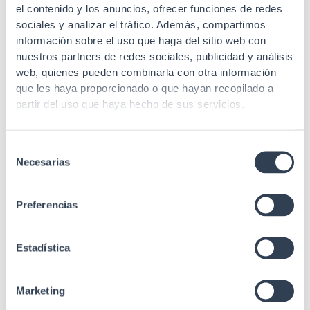
el contenido y los anuncios, ofrecer funciones de redes
Cable y acometida de Fibra
Cable y acometida de Fibra
sociales y analizar el tráfico. Además, compartimos
Óptica
Óptica
información sobre el uso que haga del sitio web con
Acometida Pigtail F.O.
Acometida Pigtail F.O.
nuestros partners de redes sociales, publicidad y análisis
Monomodo 9/125 ?m SC-
Monomodo 9/125 ?m SC-
web, quienes pueden combinarla con otra información
APC
APC
que les haya proporcionado o que hayan recopilado a
partir del uso que haya hecho de sus servicios.
Selección
Necesarias
de
consentimiento
SKU: 35GTPISSC100M
SKU: 35GTPISSC20M
Preferencias
Cable y acometida de Fibra
Cable y acometida de Fibra
Óptica
Óptica
Acometida Pigtail F.O.
Acometida Pigtail F.O.
Estadística
Monomodo 9/125 ?m SC-
Monomodo 9/125 ?m SC-
APC
APC
Marketing