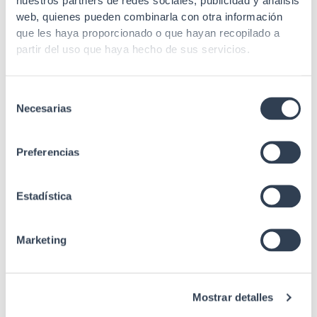
Estándares
nuestros partners de redes sociales, publicidad y análisis
61754-4, UL94
web, quienes pueden combinarla con otra información
que les haya proporcionado o que hayan recopilado a
partir del uso que haya hecho de sus servicios.
Selección
Necesarias
de
consentimiento
Preferencias
Productos relacionados
Estadística
Marketing
Cajas de fibra óptica
Cajas Superficie F.O. Para 8 Conectores
Mostrar detalles
ST Simplex Metal