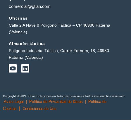
comercial@gtlan.com
Oficinas
Calle 2 A Nave 8 Polígono Táctica – CP 46980 Paterna
(Valencia)
Almacén táctica
Polígono Industrial Táctica, Carrer Forners, 18, 46980
Paterna (Valencia)
Y
L
o
i
u
n
t
k
u
e
b
d
Copyright © 2024. Gtlan Soluciones en Telecomunicaciones Todos los derechos reservado
e
i
Aviso Legal
|
Política de Privacidad de Datos
|
Política de
n
|
Cookies
Condiciones de Uso
English
(
Inglés
)
Português
(
Portugués, Portugal
)