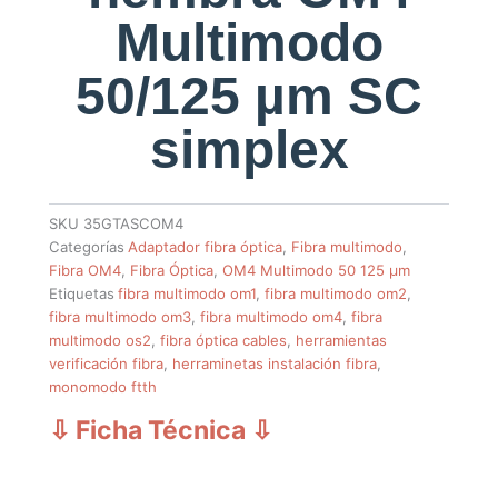
Multimodo
50/125 µm SC
simplex
SKU
35GTASCOM4
Categorías
Adaptador fibra óptica
,
Fibra multimodo
,
Fibra OM4
,
Fibra Óptica
,
OM4 Multimodo 50 125 µm
Etiquetas
fibra multimodo om1
,
fibra multimodo om2
,
fibra multimodo om3
,
fibra multimodo om4
,
fibra
multimodo os2
,
fibra óptica cables
,
herramientas
verificación fibra
,
herraminetas instalación fibra
,
monomodo ftth
⇩ Ficha Técnica
⇩