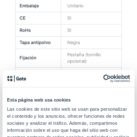
Embalaje
Unitario
CE
SI
RoHs
SI
Tapa antipolvo
Negra
Pestaña (tornillo
Fijación
opcional)
Patillas
Metal
Tipo adaptador
SC Simplex
Durabilidad
1000 conexiones
Esta página web usa cookies
Las cookies de este sitio web se usan para personalizar
Material férula
Cerámica zirconia
el contenido y los anuncios, ofrecer funciones de redes
Tipo de fibra
Multimodo
sociales y analizar el tráfico. Además, compartimos
información sobre el uso que haga del sitio web con
IEC 61753-1, IEC