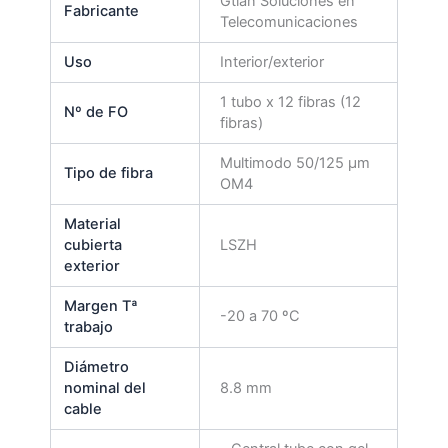
Gtlan Soluciones en
Fabricante
Telecomunicaciones
Uso
Interior/exterior
1 tubo x 12 fibras (12
Nº de FO
fibras)
Multimodo 50/125 μm
Tipo de fibra
OM4
Material
cubierta
LSZH
exterior
Margen Tª
-20 a 70 ºC
trabajo
Diámetro
nominal del
8.8 mm
cable