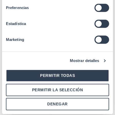
funcionamiento
Preferencias
5 J (UNE-EN 60794-1-
Impacto
2, Método E4)
Estadística
Curvatura
15x diámetro del cable
mínima
Marketing
Resistencia al
1500 N / 100 mm
aplastamiento
Penetración de
<= 3 metros en 24
Mostrar detalles
agua
horas
Temperatura de
-20 grados C a +70
PERMITIR TODAS
funcionamiento
grados
PERMITIR LA SELECCIÓN
UNE-EN 60794-1-2
Normativa
(E1, E3, E4, F1, F5C),
aplicable
CE, RoHS
DENEGAR
Embalaje
Bobina 2000 m