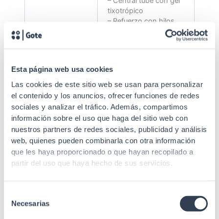
– Central tube con gel
tixotrópico
– Refuerzo con hilos
de fibra de vidrio
– Cinta de acero
Construcción
corrugada longitudinal
con recubrimiento de
Esta página web usa cookies
copolímero
– Cubierta exterior de
Las cookies de este sitio web se usan para personalizar
polietileno negro
el contenido y los anuncios, ofrecer funciones de redes
resistente a rayos UV
sociales y analizar el tráfico. Además, compartimos
información sobre el uso que haga del sitio web con
Rojo, Verde, Azul,
nuestros partners de redes sociales, publicidad y análisis
Código colores
Amarillo, Blanco, Gris,
web, quienes pueden combinarla con otra información
fibras
Marrón, Violeta, Aqua,
que les haya proporcionado o que hayan recopilado a
Negro, Naranja, Rosa
partir del uso que haya hecho de sus servicios.
Tensión máxima
3000 N
de instalación
Selección
Tensión máxima
Necesarias
de
en
1000 N
consentimiento