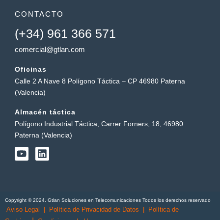
CONTACTO
(+34) 961 366 571
comercial@gtlan.com
Oficinas
Calle 2 A Nave 8 Polígono Táctica – CP 46980 Paterna
(Valencia)
Almacén táctica
Polígono Industrial Táctica, Carrer Forners, 18, 46980
Paterna (Valencia)
Y
L
o
i
u
n
t
k
u
e
b
d
Copyright © 2024. Gtlan Soluciones en Telecomunicaciones Todos los derechos reservado
e
i
Aviso Legal
|
Política de Privacidad de Datos
|
Política de
n