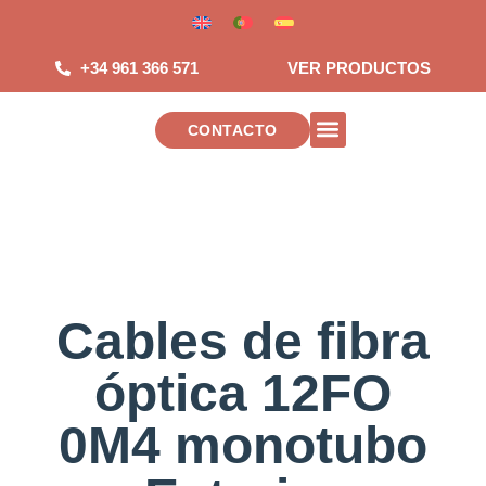
Saltar
al
contenido
+34 961 366 571
VER PRODUCTOS
CONTACTO
INSTALACIONES DE TELECOMUNICAC
Cables de fibra
óptica 12FO
0M4 monotubo