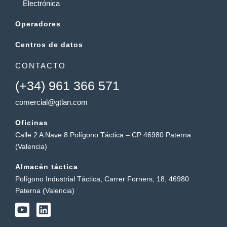
Electrónica
Operadores
Centros de datos
CONTACTO
(+34) 961 366 571
comercial@gtlan.com
Oficinas
Calle 2 A Nave 8 Polígono Táctica – CP 46980 Paterna
(Valencia)
Almacén táctica
Polígono Industrial Táctica, Carrer Forners, 18, 46980
Paterna (Valencia)
Y
L
o
i
u
n