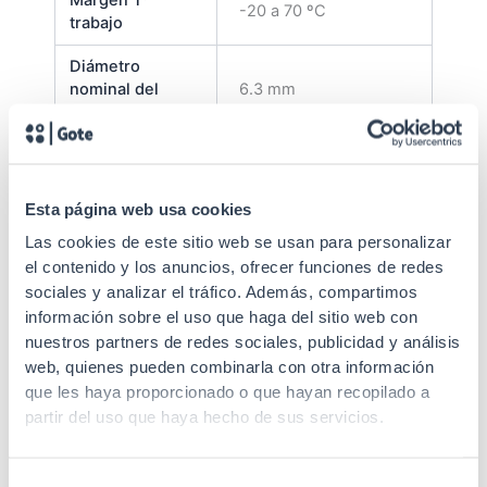
Margen Tª
-20 a 70 ºC
trabajo
Diámetro
nominal del
6.3 mm
cable
– Cable dieléctrico con
un solo tubo
monotubo con gel
Esta página web usa cookies
bloqueante
Las cookies de este sitio web se usan para personalizar
– Elementos de
Construcción
el contenido y los anuncios, ofrecer funciones de redes
refuerzo de fibra de
vidrio anti-roedor
sociales y analizar el tráfico. Además, compartimos
– Cubierta exterior
información sobre el uso que haga del sitio web con
LSZH resistente a
nuestros partners de redes sociales, publicidad y análisis
rayos UV
web, quienes pueden combinarla con otra información
que les haya proporcionado o que hayan recopilado a
Rojo, Verde, Azul,
partir del uso que haya hecho de sus servicios.
Código colores
Amarillo, Blanco, Gris,
fibras
Marrón, Violeta, Aqua,
Negro, Naranja, Rosa
Selección