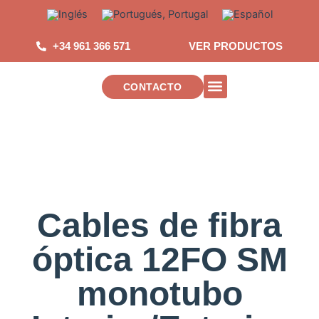
Saltar
al
contenido
+34 961 366 571
VER PRODUCTOS
CONTACTO
INSTALACIONES DE TELECOMUNICAC
Cables de fibra
óptica 12FO SM
monotubo