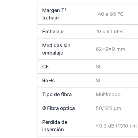
Margen Tª
-40 a 85 ºC
trabajo
Embalaje
10 unidades
Medidas sin
62x9x9 mm
embalaje
CE
SI
RoHs
SI
Tipo de fibra
Multimodo
Ø Fibra óptica
50/125 μm
Pérdida de
≤0.3 dB (1310 nm
inserción