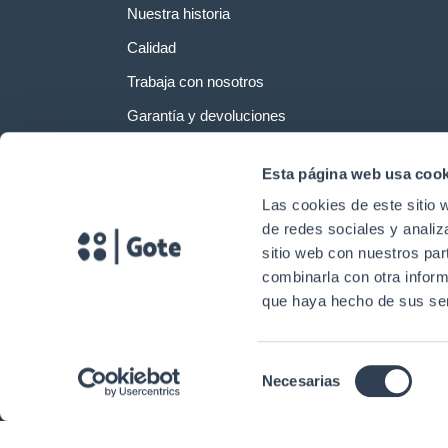
Nuestra historia
Calidad
Trabaja con nosotros
Garantía y devoluciones
Esta página web usa cook
Las cookies de este sitio 
de redes sociales y analiz
sitio web con nuestros par
combinarla con otra inform
que haya hecho de sus ser
Selección
Necesarias
Copyright © 2024. Gtlan Soluciones en Telecomunicaciones Todos los 
de
consentimiento
E