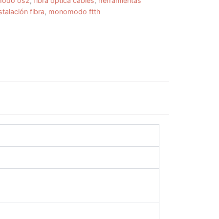
imodo os2
,
fibra óptica cables
,
herramientas
talación fibra
,
monomodo ftth