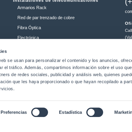
(
Instalaciones de telecomunicaciones
Armarios Rack
com
Red de par trenzado de cobre
Of
Fibra Óptica
Cal
(Va
Electrónica
Al
Operadores
ies
Pol
web se usan para personalizar el contenido y los anuncios, ofrec
Centros de datos
Pat
ar el tráfico. Además, compartimos información sobre el uso que
tners de redes sociales, publicidad y análisis web, quienes pue
ación que les haya proporcionado o que hayan recopilado a parti
t
vicios.
Preferencias
Estadística
Marketi
Aviso Legal
|
Política de Privacidad de Datos
|
Política de
derechos reservado
nglish
(
Inglés
)
Português
(
Portugués, Portugal
)
Españ