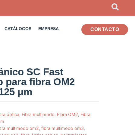
CATÁLOGOS
EMPRESA
CONTACTO
ánico SC Fast
o para fibra OM2
/125 μm
bra óptica
,
Fibra multimodo
,
Fibra OM2
,
Fibra
µm
ibra multimodo om2
,
fibra multimodo om3
,