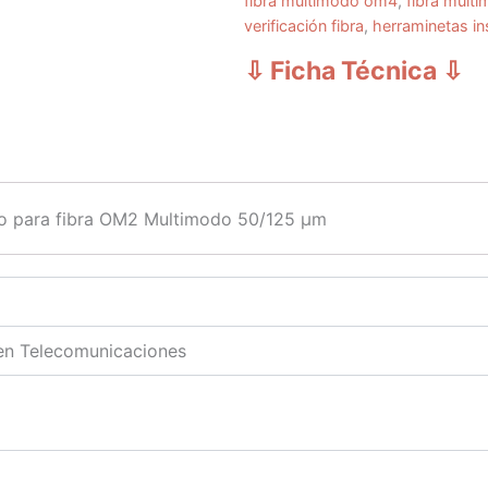
fibra multimodo om4
,
fibra mult
verificación fibra
,
herraminetas ins
⇩ Ficha Técnica
⇩
o para fibra OM2 Multimodo 50/125 μm
 en Telecomunicaciones