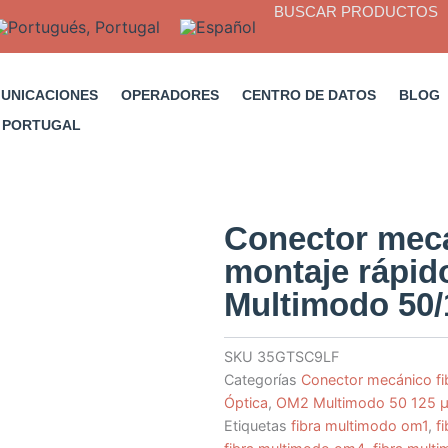
BUSCAR PRODUCTOS
MUNICACIONES
OPERADORES
CENTRO DE DATOS
BLOG
Conector mec
montaje rápid
Multimodo 50
SKU
35GTSC9LF
Categorías
Conector mecánico fi
Óptica
,
OM2 Multimodo 50 125 
Etiquetas
fibra multimodo om1
,
f