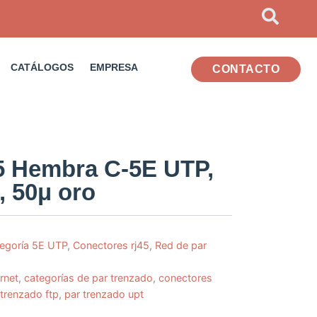
CATÁLOGOS
EMPRESA
CONTACTO
5 Hembra C-5E UTP,
s, 50μ oro
egoría 5E UTP
,
Conectores rj45
,
Red de par
rnet
,
categorías de par trenzado
,
conectores
 trenzado ftp
,
par trenzado upt