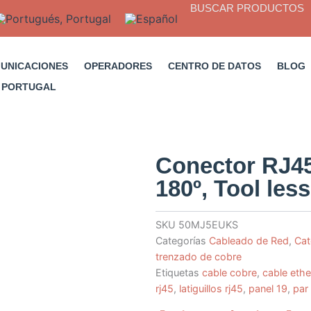
BUSCAR PRODUCTOS
MUNICACIONES
OPERADORES
CENTRO DE DATOS
BLOG
Conector RJ4
180º, Tool les
SKU
50MJ5EUKS
Categorías
Cableado de Red
,
Cat
trenzado de cobre
Etiquetas
cable cobre
,
cable ethe
rj45
,
latiguillos rj45
,
panel 19
,
par