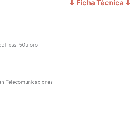
⇩ Ficha Técnica
⇩
ol less, 50μ oro
 en Telecomunicaciones