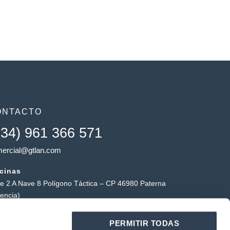
ONTACTO
+34) 961 366 571
ercial@gtlan.com
icinas
le 2 A Nave 8 Polígono Táctica – CP 46980 Paterna
lencia)
macén táctica
PERMITIR TODAS
ígono Industrial Táctica, Carrer Forners, 18, 46980