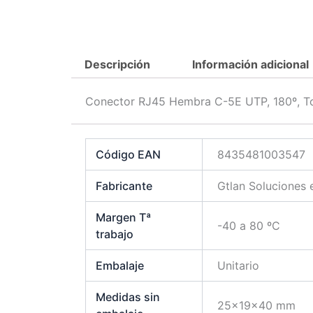
Descripción
Información adicional
Conector RJ45 Hembra C-5E UTP, 180º, To
Código EAN
8435481003547
Fabricante
Gtlan Soluciones
Margen Tª
-40 a 80 ºC
trabajo
Embalaje
Unitario
Medidas sin
25x19x40 mm