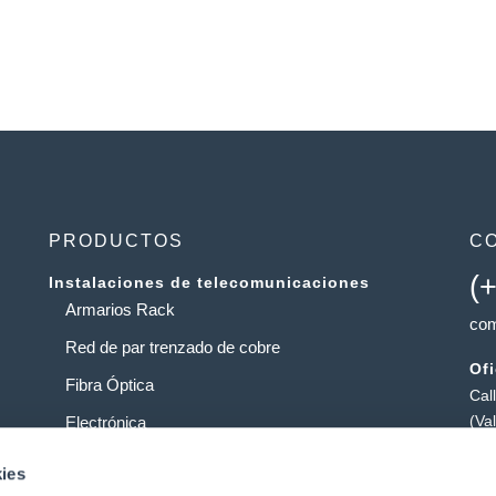
PRODUCTOS
C
(
Instalaciones de telecomunicaciones
Armarios Rack
com
Red de par trenzado de cobre
Of
Fibra Óptica
Cal
(Va
Electrónica
Al
Operadores
ies
Pol