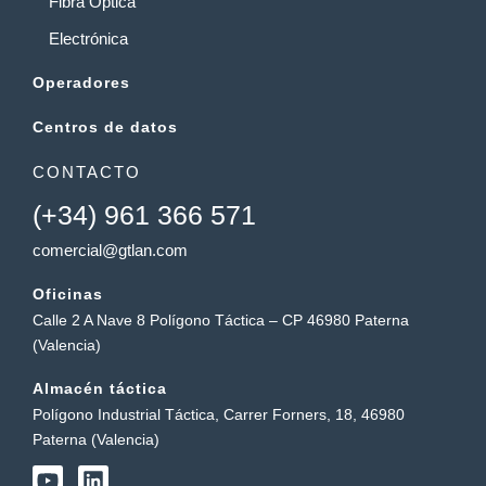
Fibra Óptica
Electrónica
Operadores
Centros de datos
CONTACTO
(+34) 961 366 571
comercial@gtlan.com
Oficinas
Calle 2 A Nave 8 Polígono Táctica – CP 46980 Paterna
(Valencia)
Almacén táctica
Polígono Industrial Táctica, Carrer Forners, 18, 46980
Paterna (Valencia)
Y
L
o
i