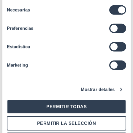
Selección
Productos relacionados
Necesarias
de
consentimiento
Preferencias
Accesorios Rack
KIT 4 Piezas Unión Batería, M5
Estadística
Marketing
Accesorios Rack
Cerradura Rectangular Con Maneta Y
Mostrar detalles
Llave Para Puerta Frontal De Armario
Rack Serie Global, Mural Y Servidor
PERMITIR TODAS
PERMITIR LA SELECCIÓN