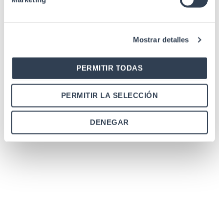
CE
SI
RoHs
SI
Peso sin
Mostrar detalles
38, 5 kg
embalaje
PERMITIR TODAS
Cerradura redonda
con llave para puerta
Especificaciones
lateral para armarios
PERMITIR LA SELECCIÓN
Murales y Servidores
serie Global
DENEGAR