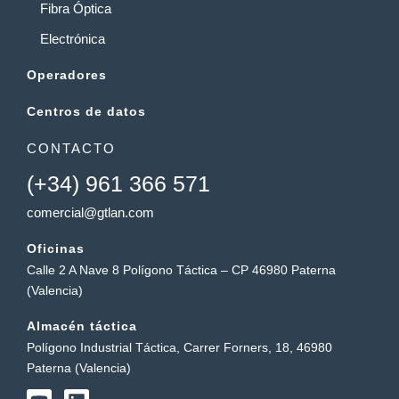
Fibra Óptica
Electrónica
Operadores
Centros de datos
CONTACTO
(+34) 961 366 571
comercial@gtlan.com
Oficinas
Calle 2 A Nave 8 Polígono Táctica – CP 46980 Paterna
(Valencia)
Almacén táctica
Polígono Industrial Táctica, Carrer Forners, 18, 46980
Paterna (Valencia)
Y
L