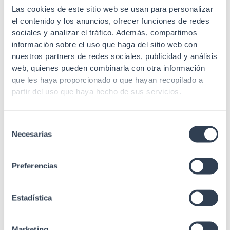
calidad.
Las cookies de este sitio web se usan para personalizar
el contenido y los anuncios, ofrecer funciones de redes
sociales y analizar el tráfico. Además, compartimos
Código EAN
8435481003288
información sobre el uso que haga del sitio web con
nuestros partners de redes sociales, publicidad y análisis
Gtlan Soluciones en
web, quienes pueden combinarla con otra información
Fabricante
Telecomunicaciones
que les haya proporcionado o que hayan recopilado a
partir del uso que haya hecho de sus servicios.
Color del
Cromado
producto
Selección
Material
Metal (alumino)
Necesarias
de
Embalaje
Unitario
consentimiento
Preferencias
Medidas sin
25x25x31 mm
embalaje
Estadística
Medidas con
70×75 mm
embalaje mm
Marketing