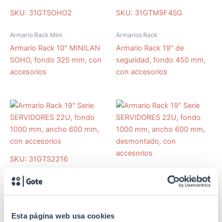
SKU: 31GTSOHO2
SKU: 31GTM9F4SG
Armario Rack Mini
Armarios Rack
Armario Rack 10″ MINILAN
Armario Rack 19″ de
SOHO, fondo 325 mm, con
seguridad, fondo 450 mm,
accesorios
con accesorios
SKU: 31GTS2216
SKU: 31GTS2216D
Armario Rack 22u
Armario Rack 22u
Armario Rack 19″ Serie
SERVIDORES 22U, fondo
Armario Rack 19″ Serie
Esta página web usa cookies
1000 mm, ancho 600 mm,
SERVIDORES 22U, fondo