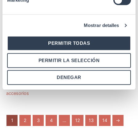
Marketing
SKU: 31GTS42128
Mostrar detalles
Armario Rack 42u
Armario Rack 19″ Serie
SERVIDORES 42U, fondo
SKU: 31GTS4218D
PERMITIR TODAS
1200 mm, ancho 800 mm,
Armario Rack 42u
con accesorios
PERMITIR LA SELECCIÓN
Armario Rack 19″ Serie
SERVIDORES 42U, fondo
DENEGAR
1000 mm, ancho 800 mm,
desmontado, con
accesorios
1
2
3
4
...
12
13
14
→