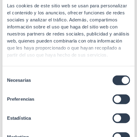
con accesorios
1000 mm, ancho 600 mm,
Las cookies de este sitio web se usan para personalizar
desmontado, con
el contenido y los anuncios, ofrecer funciones de redes
accesorios
sociales y analizar el tráfico. Además, compartimos
información sobre el uso que haga del sitio web con
nuestros partners de redes sociales, publicidad y análisis
web, quienes pueden combinarla con otra información
que les haya proporcionado o que hayan recopilado a
SKU: 31GTS4218
partir del uso que haya hecho de sus servicios.
Armario Rack 42u
Armario Rack 19″ Serie
SKU: 31GTS32128
Selección
Necesarias
SERVIDORES 42U, fondo
de
Armario Rack 32u
1000 mm, ancho 800 mm,
consentimiento
Armario Rack 19″ Serie
con accesorios
Preferencias
SERVIDORES 32U, fondo
1200 mm, ancho 800 mm,
con accesorios
Estadística