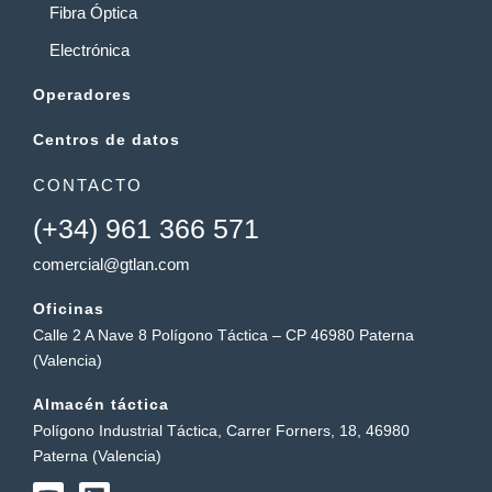
Fibra Óptica
Electrónica
Operadores
Centros de datos
CONTACTO
(+34) 961 366 571
comercial@gtlan.com
Oficinas
Calle 2 A Nave 8 Polígono Táctica – CP 46980 Paterna
(Valencia)
Almacén táctica
Polígono Industrial Táctica, Carrer Forners, 18, 46980
Paterna (Valencia)
Y
L