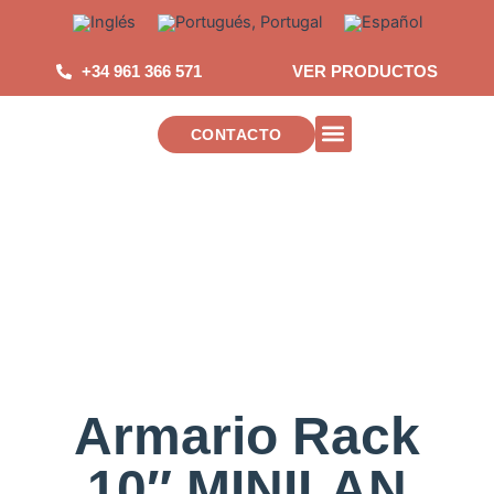
Saltar
al
contenido
+34 961 366 571
VER PRODUCTOS
CONTACTO
INSTALACIONES DE TELECOMUNICAC
Armario Rack
10″ MINILAN