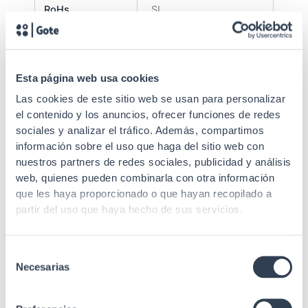
RoHs
SI
Garantía
5 años
Suministrado
Montado
Esta página web usa cookies
Altura U
6U
Las cookies de este sitio web se usan para personalizar
el contenido y los anuncios, ofrecer funciones de redes
Carga máxima
20 kg
sociales y analizar el tráfico. Además, compartimos
información sobre el uso que haga del sitio web con
Perfiles de
2 "Tipo L"
sujeción
nuestros partners de redes sociales, publicidad y análisis
web, quienes pueden combinarla con otra información
Parte trasera
Abierta
que les haya proporcionado o que hayan recopilado a
partir del uso que haya hecho de sus servicios.
Laterales
Lisos fijos
Entrada cable
Inferior / Superior
Selección
Necesarias
de
Cristal templado de 5
consentimiento
Puerta frontal
mm con cerradura
redonda