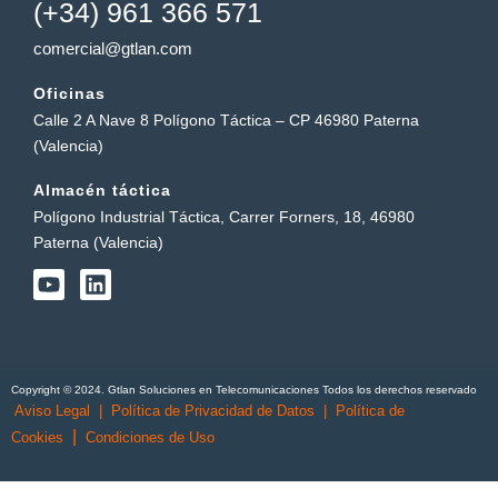
(+34) 961 366 571
comercial@gtlan.com
Oficinas
Calle 2 A Nave 8 Polígono Táctica – CP 46980 Paterna
(Valencia)
Almacén táctica
Polígono Industrial Táctica, Carrer Forners, 18, 46980
Paterna (Valencia)
Y
L
o
i
u
n
t
k
u
e
b
d
Copyright © 2024. Gtlan Soluciones en Telecomunicaciones Todos los derechos reservado
e
i
Aviso Legal
|
Política de Privacidad de Datos
|
Política de
n
|
Cookies
Condiciones de Uso