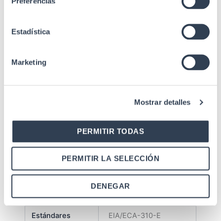
Preferencias
Recubrimiento en
Acabado
polvo de grano fino
Estadística
1 Bandeja colgante 1
Regleta de
Marketing
Accesorios
alimentación, 3
schukos 1 kit
tornillos/tuercas
Mostrar detalles
Fondo sin
325 mm
embalaje mm
PERMITIR TODAS
Peso sin
03 kg, 7
embalaje
PERMITIR LA SELECCIÓN
Fondo con
345 mm
embalaje mm
DENEGAR
Observaciones
Minilan SOHO 10"
Estándares
EIA/ECA-310-E