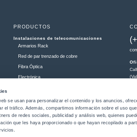
PRODUCTOS
C
(
Instalaciones de telecomunicaciones
Armarios Rack
com
Red de par trenzado de cobre
Of
Fibra Óptica
Cal
(Va
Electrónica
Al
Operadores
ies
Pol
web se usan para personalizar el contenido y los anuncios, ofrec
Centros de datos
Pat
ar el tráfico. Además, compartimos información sobre el uso que
tners de redes sociales, publicidad y análisis web, quienes pue
ación que les haya proporcionado o que hayan recopilado a parti
t
vicios.