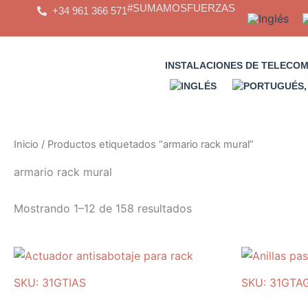
Saltar
#SUMAMOSFUERZAS
+34 961 366 571
al
contenido
INSTALACIONES DE TELECO
Inicio
/ Productos etiquetados “armario rack mural”
armario rack mural
Mostrando 1–12 de 158 resultados
SKU: 31GTIAS
SKU: 31GTA