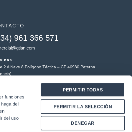
ONTACTO
+34) 961 366 571
ercial@gtlan.com
icinas
le 2 A Nave 8 Polígono Táctica – CP 46980 Paterna
lencia)
macén táctica
PERMITIR TODAS
ígono Industrial Táctica, Carrer Forners, 18, 46980
er funciones
erna (Valencia)
 haga del
Y
L
PERMITIR LA SELECCIÓN
o
i
den
u
n
r del uso
k
DENEGAR
u
e