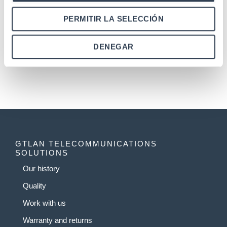
mm, with accessories
PERMITIR LA SELECCIÓN
1
2
3
4
…
11
12
13
→
DENEGAR
GTLAN TELECOMMUNICATIONS
SOLUTIONS
Our history
Quality
Work with us
Warranty and returns