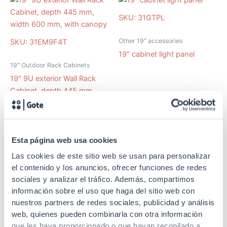
SKU: 31GTPL
Other 19" accessories
SKU: 31EM9F4T
19″ cabinet light panel
19" Outdoor Rack Cabinets
19″ 9U exterior Wall Rack
Cabinet, depth 445 mm,
width 600 mm, with canopy
Esta página web usa cookies
SKU: 50PPCT2
Las cookies de este sitio web se usan para personalizar
SKU: 50PPCT
el contenido y los anuncios, ofrecer funciones de redes
19" panels
sociales y analizar el tráfico. Además, compartimos
19" panels
información sobre el uso que haga del sitio web con
19″ cable entry panel with
nuestros partners de redes sociales, publicidad y análisis
19″ cable entry panel with
protective cover, 2U
web, quienes pueden combinarla con otra información
protective cover, 1U
que les haya proporcionado o que hayan recopilado a