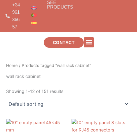
SEE
Skip
+34
PRODUCTS
to
961
content
366
57
CONTACT
TELECOMMUNICATIONS INSTALLATIONS
Home
/ Products tagged “wall rack cabinet”
wall rack cabinet
Showing 1–12 of 151 results