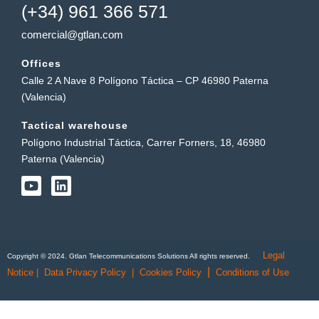
(+34) 961 366 571
comercial@gtlan.com
Offices
Calle 2 A Nave 8 Polígono Táctica – CP 46980 Paterna
(Valencia)
Tactical warehouse
Polígono Industrial Táctica, Carrer Forners, 18, 46980
Paterna (Valencia)
Y
L
o
i
u
n
t
k
u
e
b
d
Legal
e
i
Copyright © 2024. Gtlan Telecommunications Solutions All rights reserved.
n
|
Notice
|
Data Privacy Policy
|
Cookies Policy
Conditions of Use
English
Português
(
Portuguese (Portugal)
)