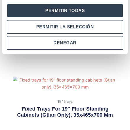
PERMITIR TODAS
PERMITIR LA SELECCIÓN
Locks for cabinets
Rectangular Lock With Handle And Key
DENEGAR
For Side Door Of Rack Cabinet Data
Series
19" trays
Fixed Trays For 19″ Floor Standing
Cabinets (Gtlan Only), 35x465x700 Mm