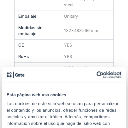
steel
Embalaje
Unitary
Medidas sin
132x483x66 mm
embalaje
CE
YES
RoHs
YES
11 Magno-thermal
Capacidad
openings
Altura U
3U
Esta página web usa cookies
For electrical
Especificaciones
protection. Removable
Las cookies de este sitio web se usan para personalizar
front frame.
el contenido y los anuncios, ofrecer funciones de redes
sociales y analizar el tráfico. Además, compartimos
EIA/ECA-310-E, IEC
información sobre el uso que haga del sitio web con
Estándares
60297-3-100, IEC