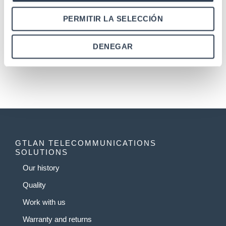
mm, with accessories
PERMITIR LA SELECCIÓN
1
2
3
4
…
11
12
13
→
DENEGAR
GTLAN TELECOMMUNICATIONS
SOLUTIONS
Our history
Quality
Work with us
Warranty and returns