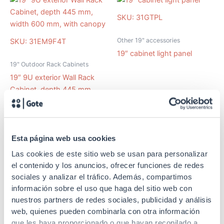
SKU: 31GTPL
Other 19" accessories
SKU: 31EM9F4T
19″ cabinet light panel
19" Outdoor Rack Cabinets
19″ 9U exterior Wall Rack
Cabinet, depth 445 mm,
width 600 mm, with canopy
Esta página web usa cookies
SKU: 50PPCT2
Las cookies de este sitio web se usan para personalizar
SKU: 50PPCT
el contenido y los anuncios, ofrecer funciones de redes
19" panels
sociales y analizar el tráfico. Además, compartimos
19" panels
información sobre el uso que haga del sitio web con
19″ cable entry panel with
nuestros partners de redes sociales, publicidad y análisis
19″ cable entry panel with
protective cover, 2U
web, quienes pueden combinarla con otra información
protective cover, 1U
que les haya proporcionado o que hayan recopilado a