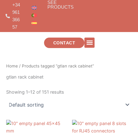
SEE
Skip
+34
PRODUCTS
to
961
content
366
57
CONTACT
TELECOMMUNICATIONS INSTALLATIONS
Home
/ Products tagged “gtlan rack cabinet”
gtlan rack cabinet
Showing 1–12 of 151 results