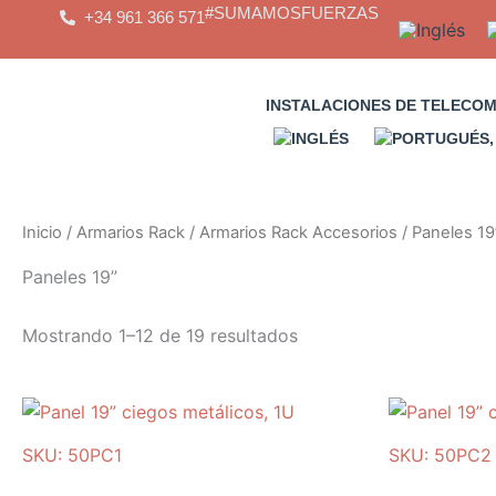
Saltar
#SUMAMOSFUERZAS
+34 961 366 571
al
contenido
INSTALACIONES DE TELECO
Inicio
/
Armarios Rack
/
Armarios Rack Accesorios
/ Paneles 19
Paneles 19”
Mostrando 1–12 de 19 resultados
SKU: 50PC1
SKU: 50PC2