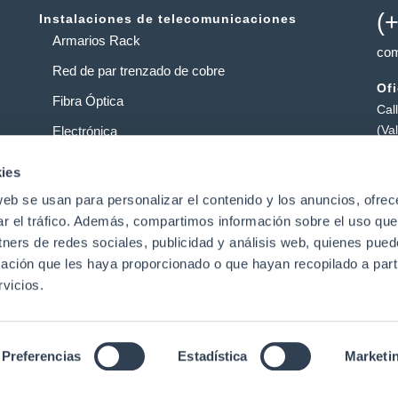
(
Instalaciones de telecomunicaciones
Armarios Rack
com
Red de par trenzado de cobre
Of
Fibra Óptica
Cal
(Va
Electrónica
Al
Operadores
ies
Pol
web se usan para personalizar el contenido y los anuncios, ofrec
Centros de datos
Pat
ar el tráfico. Además, compartimos información sobre el uso que
tners de redes sociales, publicidad y análisis web, quienes pue
ación que les haya proporcionado o que hayan recopilado a parti
t
vicios.
Preferencias
Estadística
Marketi
Aviso Legal
|
Política de Privacidad de Datos
|
Política de
derechos reservado