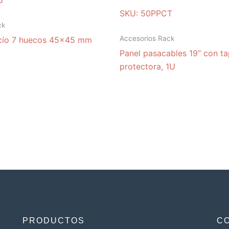
5
SKU: 50PPCT
ck
Accesorios Rack
acío 7 huecos 45×45 mm
Panel pasacables 19” con t
protectora, 1U
PRODUCTOS
C