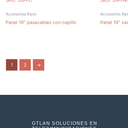
SKU: 50PPC
SKU: 50PH4
Accesorios Rack
Accesorios Ra
Panel 19” pasacables con cepillo
Panel 19” v
1
2
→
GTLAN SOLUCIONES EN