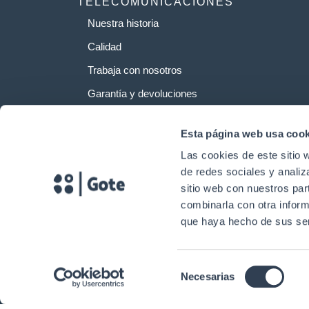
TELECOMUNICACIONES
Nuestra historia
Calidad
Trabaja con nosotros
Garantía y devoluciones
Esta página web usa cook
Las cookies de este sitio 
de redes sociales y analiz
sitio web con nuestros par
combinarla con otra inform
que haya hecho de sus ser
Selección
Necesarias
Copyright © 2024. Gtlan Soluciones en Telecomunicaciones Todos los 
de
consentimiento