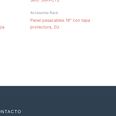
SKU: 50PPCT2
Accesorios Rack
Panel pasacables 19” con tapa
apa
protectora, 2U
ONTACTO