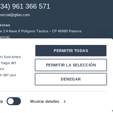
+34) 961 366 571
ercial@gtlan.com
icinas
le 2 A Nave 8 Polígono Táctica – CP 46980 Paterna
lencia)
macén táctica
PERMITIR TODAS
ígono Industrial Táctica, Carrer Forners, 18, 46980
er funciones
erna (Valencia)
 haga del
Y
L
PERMITIR LA SELECCIÓN
o
i
den
u
n
r del uso
k
DENEGAR
u
e
b
d
e
i
n
|
ng
Mostrar detalles
 Cookies
Condiciones de Uso