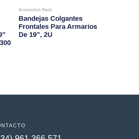
Accesorios Rack
Bandejas Colgantes
Frontales Para Armarios
9”
De 19”, 2U
x300
ONTACTO
+34) 961 366 571