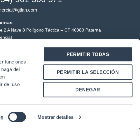
ercial@gtlan.com
icinas
le 2 A Nave 8 Polígono Táctica – CP 46980 Paterna
lencia)
macén táctica
PERMITIR TODAS
ígono Industrial Táctica, Carrer Forners, 18, 46980
er funciones
erna (Valencia)
 haga del
Y
L
PERMITIR LA SELECCIÓN
o
i
den
u
n
r del uso
k
DENEGAR
u
e
b
d
e
i
n
|
ng
Mostrar detalles
 Cookies
Condiciones de Uso
ol