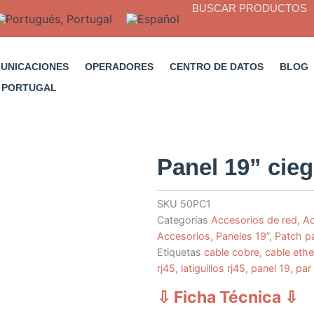
BUSCAR PRODUCTOS
MUNICACIONES
OPERADORES
CENTRO DE DATOS
BLOG
Panel 19” cieg
SKU
50PC1
Categorías
Accesorios de red
,
Ac
Accesorios
,
Paneles 19”
,
Patch p
Etiquetas
cable cobre
,
cable ethe
rj45
,
latiguillos rj45
,
panel 19
,
par
⇩ Ficha Técnica
⇩