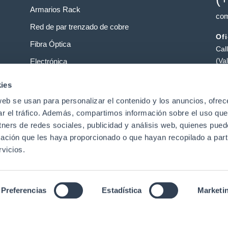
Armarios Rack
com
Red de par trenzado de cobre
Of
Fibra Óptica
Cal
(Va
Electrónica
Al
Operadores
ies
Pol
web se usan para personalizar el contenido y los anuncios, ofrec
Centros de datos
Pat
ar el tráfico. Además, compartimos información sobre el uso que
tners de redes sociales, publicidad y análisis web, quienes pue
ación que les haya proporcionado o que hayan recopilado a parti
t
vicios.
Preferencias
Estadística
Marketi
Aviso Legal
|
Política de Privacidad de Datos
|
Política de
derechos reservado
nglish
(
Inglés
)
Português
(
Portugués, Portugal
)
Españ