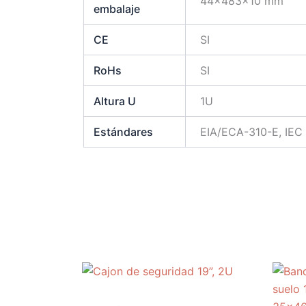
44x483x10 mm
embalaje
CE
SI
RoHs
SI
Altura U
1U
Estándares
EIA/ECA-310-E, IEC