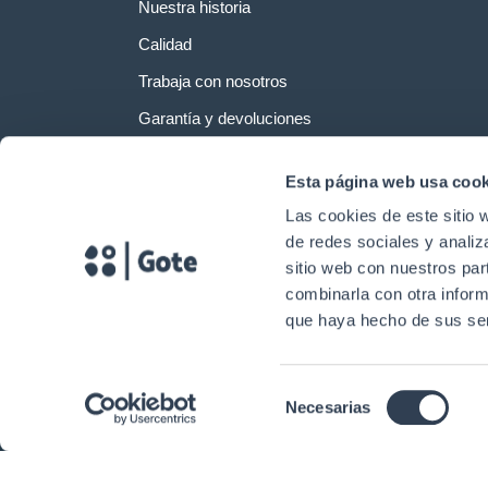
Nuestra historia
Calidad
Trabaja con nosotros
Garantía y devoluciones
Esta página web usa cook
Las cookies de este sitio 
de redes sociales y analiz
sitio web con nuestros par
combinarla con otra inform
que haya hecho de sus ser
Selección
Necesarias
Copyright © 2024. Gtlan Soluciones en Telecomunicaciones Todos los 
de
consentimiento
E