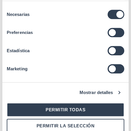
Selección
Necesarias
de
Related products
consentimiento
Preferencias
Other 19" accessories
Estadística
Fixing For Cabinet Door
Marketing
Mostrar detalles
19" accessory kits
KIT 4 Pieces Battery Union
PERMITIR TODAS
PERMITIR LA SELECCIÓN