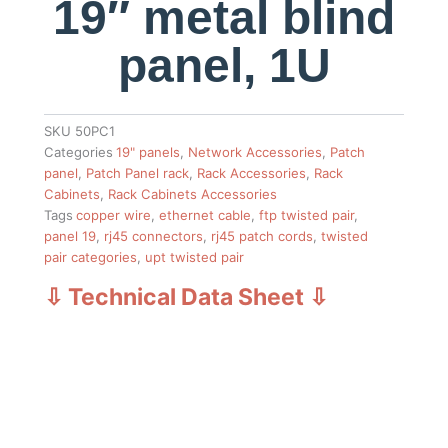
19″ metal blind
panel, 1U
SKU
50PC1
Categories
19" panels
,
Network Accessories
,
Patch
panel
,
Patch Panel rack
,
Rack Accessories
,
Rack
Cabinets
,
Rack Cabinets Accessories
Tags
copper wire
,
ethernet cable
,
ftp twisted pair
,
panel 19
,
rj45 connectors
,
rj45 patch cords
,
twisted
pair categories
,
upt twisted pair
⇩ Technical Data Sheet
⇩