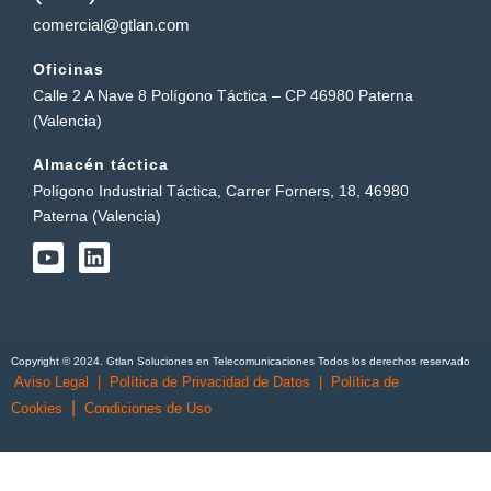
comercial@gtlan.com
Oficinas
Calle 2 A Nave 8 Polígono Táctica – CP 46980 Paterna
(Valencia)
Almacén táctica
Polígono Industrial Táctica, Carrer Forners, 18, 46980
Paterna (Valencia)
Y
L
o
i
u
n
t
k
u
e
b
d
Copyright © 2024. Gtlan Soluciones en Telecomunicaciones Todos los derechos reservado
e
i
Aviso Legal
|
Política de Privacidad de Datos
|
Política de
n
|
Cookies
Condiciones de Uso
English
(
Inglés
)
Português
(
Portugués, Portugal
)