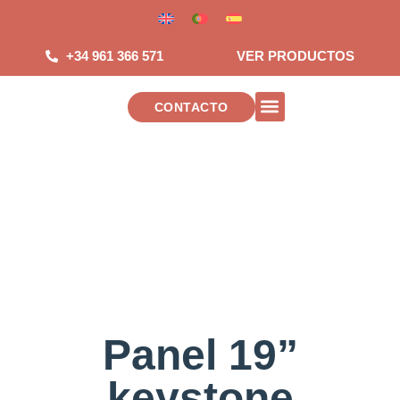
Saltar
al
contenido
+34 961 366 571
VER PRODUCTOS
CONTACTO
INSTALACIONES DE TELECOMUNICAC
Panel 19”
keystone