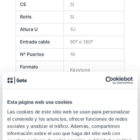
CE
SI
RoHs
SI
Altura U
1U
Entrada cable
90º o 180º
Nº Puertos
16
Formato
Keystone
adaptador
Fijación
19"
Adaptador tipo
Esta página web usa cookies
Keystone. Se
suministra sin
Las cookies de este sitio web se usan para personalizar
Especificaciones
conectores.
el contenido y los anuncios, ofrecer funciones de redes
Conectores
sociales y analizar el tráfico. Además, compartimos
recomendados
información sobre el uso que haga del sitio web con
50KU6A