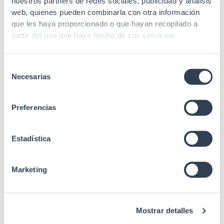
nuestros partners de redes sociales, publicidad y análisis
web, quienes pueden combinarla con otra información
EIA/ECA-310-E, IEC
Estándares
que les haya proporcionado o que hayan recopilado a
60297-3-100
partir del uso que haya hecho de sus servicios.
Selección
Necesarias
de
consentimiento
Preferencias
Estadística
Productos relacionados
Marketing
Accesorios Rack
Mostrar detalles
KIT 4 Piezas Unión Batería, M5