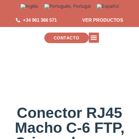
Saltar
al
contenido
+34 961 366 571
VER PRODUCTOS
CONTACTO
INSTALACIONES DE TELECOMUNICAC
Conector RJ45
Macho C-6 FTP,