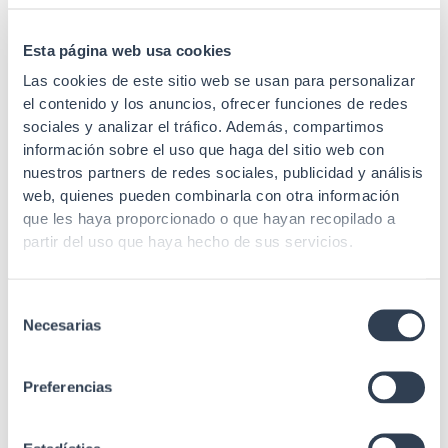
Sección
AWG 24-26
Esta página web usa cookies
Contactos
8
Las cookies de este sitio web se usan para personalizar
Recubrimiento
50µ oro
el contenido y los anuncios, ofrecer funciones de redes
sociales y analizar el tráfico. Además, compartimos
Material cuerpo
Policarbonato
información sobre el uso que haga del sitio web con
Material de
nuestros partners de redes sociales, publicidad y análisis
Bronce fosforado
contacto
web, quienes pueden combinarla con otra información
que les haya proporcionado o que hayan recopilado a
Para uso con
partir del uso que haya hecho de sus servicios.
cableado de 5mm
Especificaciones
máximo de cubierta
exterior plástica.
Selección
Necesarias
de
ANSI/TIA/EIA 568.2
consentimiento
Rev. E (Cat.6), IEC
Estándares
60603-7-5, ISO/IEC
Preferencias
11801-1 (Class E),
UL94-V2