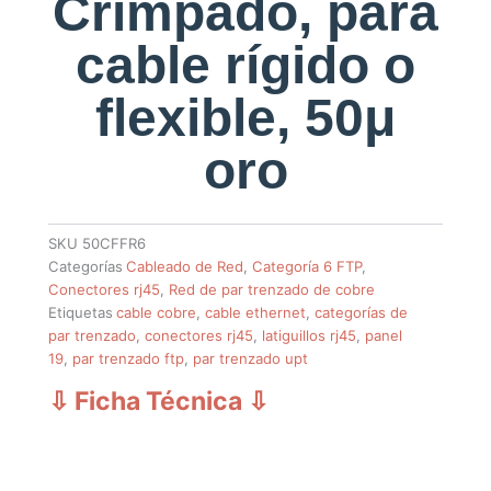
Crimpado, para
cable rígido o
flexible, 50μ
oro
SKU
50CFFR6
Categorías
Cableado de Red
,
Categoría 6 FTP
,
Conectores rj45
,
Red de par trenzado de cobre
Etiquetas
cable cobre
,
cable ethernet
,
categorías de
par trenzado
,
conectores rj45
,
latiguillos rj45
,
panel
19
,
par trenzado ftp
,
par trenzado upt
⇩ Ficha Técnica
⇩