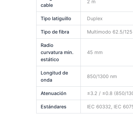
2 m
cable
Tipo latiguillo
Duplex
Tipo de fibra
Multimodo 62.5/12
Radio
curvatura min.
45 mm
estático
Longitud de
850/1300 nm
onda
Atenuación
≤3.2 / ≤0.8 (850/1
Estándares
IEC 60332, IEC 6075