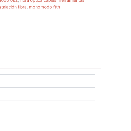
imodo os2
,
fibra óptica cables
,
herramientas
talación fibra
,
monomodo ftth