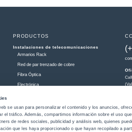
PRODUCTOS
C
(
Instalaciones de telecomunicaciones
Armarios Rack
com
Red de par trenzado de cobre
Of
Fibra Óptica
Cal
(Va
Electrónica
Al
Operadores
ies
Pol
web se usan para personalizar el contenido y los anuncios, ofrec
Centros de datos
Pat
ar el tráfico. Además, compartimos información sobre el uso que
tners de redes sociales, publicidad y análisis web, quienes pue
ación que les haya proporcionado o que hayan recopilado a parti