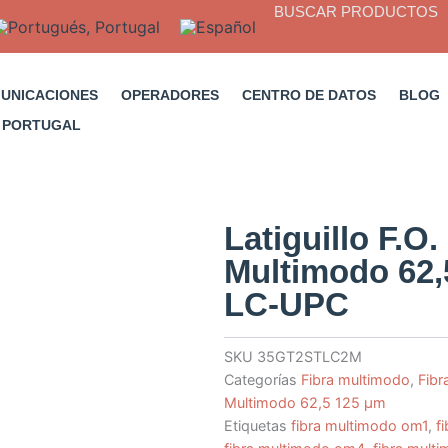
BUSCAR PRODUCTOS
MUNICACIONES
OPERADORES
CENTRO DE DATOS
BLOG
Latiguillo F.O
Multimodo 62,
LC-UPC
SKU
35GT2STLC2M
Categorías
Fibra multimodo
,
Fibr
Multimodo 62,5 125 µm
Etiquetas
fibra multimodo om1
,
f