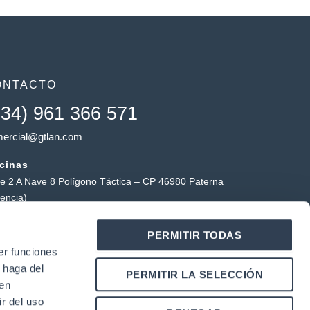
ONTACTO
+34) 961 366 571
ercial@gtlan.com
icinas
le 2 A Nave 8 Polígono Táctica – CP 46980 Paterna
lencia)
macén táctica
PERMITIR TODAS
ígono Industrial Táctica, Carrer Forners, 18, 46980
er funciones
erna (Valencia)
 haga del
Y
L
PERMITIR LA SELECCIÓN
o
i
den
u
n
r del uso