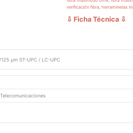
fibra multimodo om4
,
fibra mult
verificación fibra
,
herraminetas ins
⇩ Ficha Técnica
⇩
,5/125 μm ST-UPC / LC-UPC
 Telecomunicaciones