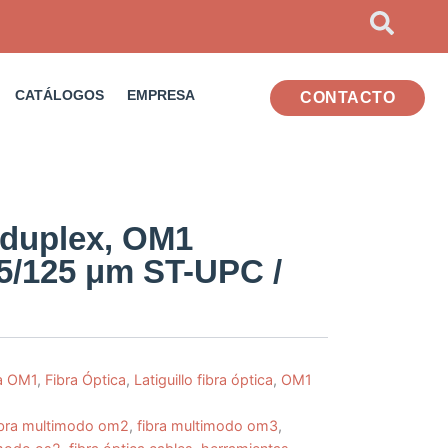
CATÁLOGOS
EMPRESA
CONTACTO
. duplex, OM1
5/125 μm ST-UPC /
a OM1
,
Fibra Óptica
,
Latiguillo fibra óptica
,
OM1
ibra multimodo om2
,
fibra multimodo om3
,