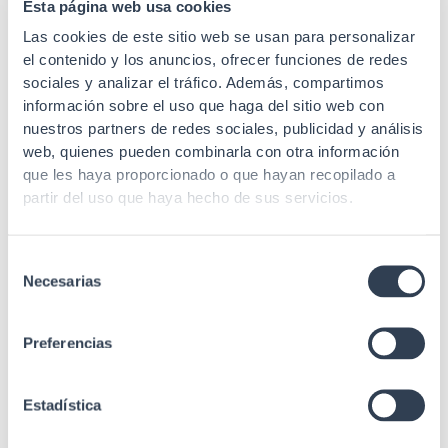
Esta página web usa cookies
Las cookies de este sitio web se usan para personalizar
Radio curvatura
45 mm
min. estático
el contenido y los anuncios, ofrecer funciones de redes
sociales y analizar el tráfico. Además, compartimos
Longitud de
información sobre el uso que haga del sitio web con
850/1300 nm
onda
nuestros partners de redes sociales, publicidad y análisis
web, quienes pueden combinarla con otra información
≤3.2 / ≤0.8 (850/1300
Atenuación
que les haya proporcionado o que hayan recopilado a
mm nm (dB/Km))
partir del uso que haya hecho de sus servicios.
IEC 60793, IEC 61754-
Estándares
20, IEC 61754-4,
Selección
Telcordia GR-409
Necesarias
de
consentimiento
Preferencias
Estadística