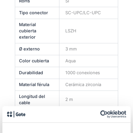
RoHs
SI
Tipo conector
SC-UPC/LC-UPC
Material
cubierta
LSZH
exterior
Ø externo
3 mm
Color cubierta
Aqua
Durabilidad
1000 conexiones
Material férula
Cerámica zirconia
Longitud del
2 m
cable
Tipo latiguillo
Duplex
Multimodo 50/125 µm
Tipo de fibra
OM3