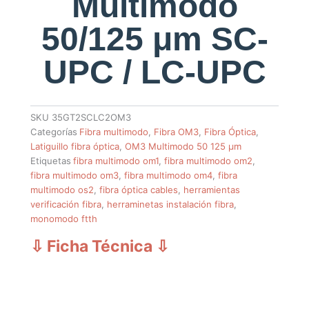
Multimodo
50/125 μm SC-
UPC / LC-UPC
SKU
35GT2SCLC2OM3
Categorías
Fibra multimodo
,
Fibra OM3
,
Fibra Óptica
,
Latiguillo fibra óptica
,
OM3 Multimodo 50 125 µm
Etiquetas
fibra multimodo om1
,
fibra multimodo om2
,
fibra multimodo om3
,
fibra multimodo om4
,
fibra
multimodo os2
,
fibra óptica cables
,
herramientas
verificación fibra
,
herraminetas instalación fibra
,
monomodo ftth
⇩ Ficha Técnica
⇩