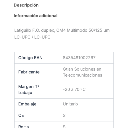
Descripción
Información adicional
Latiguillo F.O. duplex, OM4 Multimodo 50/125 μm
LC-UPC / LC-UPC
Código EAN
8435481002267
Gtlan Soluciones en
Fabricante
Telecomunicaciones
Margen Tª
-20 a 70 ºC
trabajo
Embalaje
Unitario
CE
SI
RoHs
SI