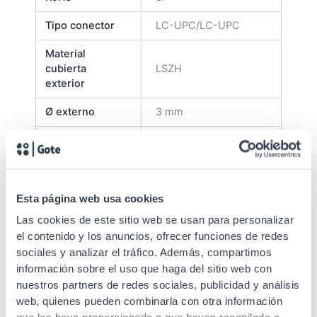
Tipo conector
LC-UPC/LC-UPC
Material
cubierta
LSZH
exterior
Ø externo
3 mm
Color cubierta
Violeta
Durabilidad
1000 conexiones
Material férula
Cerámica zirconia
Esta página web usa cookies
Las cookies de este sitio web se usan para personalizar
Longitud del
2 m
el contenido y los anuncios, ofrecer funciones de redes
cable
sociales y analizar el tráfico. Además, compartimos
Tipo latiguillo
Duplex
información sobre el uso que haga del sitio web con
nuestros partners de redes sociales, publicidad y análisis
Multimodo 50/125 μm
web, quienes pueden combinarla con otra información
Tipo de fibra
OM4