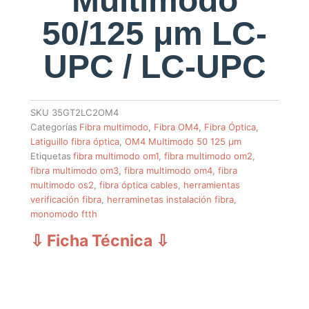
Multimodo
50/125 μm LC-
UPC / LC-UPC
SKU
35GT2LC2OM4
Categorías
Fibra multimodo
,
Fibra OM4
,
Fibra Óptica
,
Latiguillo fibra óptica
,
OM4 Multimodo 50 125 µm
Etiquetas
fibra multimodo om1
,
fibra multimodo om2
,
fibra multimodo om3
,
fibra multimodo om4
,
fibra
multimodo os2
,
fibra óptica cables
,
herramientas
verificación fibra
,
herraminetas instalación fibra
,
monomodo ftth
⇩ Ficha Técnica
⇩