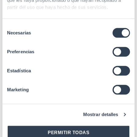
que les haya proporcionado o que hayan recopilado a
partir del uso que haya hecho de sus servicios.
Radio curvatura
45 mm
min. estático
Selección
Longitud de
850/1300 nm
Necesarias
de
onda
consentimiento
≤3.2 / ≤0.8 (850/1300
Atenuación
Preferencias
mm nm (dB/Km))
IEC 60793, IEC 61754-
Estadística
Estándares
20, IEC 61754-4,
Telcordia GR-409
Marketing
Mostrar detalles
PERMITIR TODAS