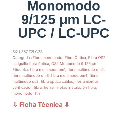
Monomodo
9/125 μm LC-
UPC / LC-UPC
SKU
35GT2LC2S
Categorías
Fibra monomodo
,
Fibra Óptica
,
Fibra OS2
,
Latiguillo fibra óptica
,
OS2 Monomodo 9 125 µm
Etiquetas
fibra multimodo om1
,
fibra multimodo om2
,
fibra multimodo om3
,
fibra multimodo om4
,
fibra
multimodo os2
,
fibra óptica cables
,
herramientas
verificación fibra
,
herraminetas instalación fibra
,
monomodo ftth
⇩ Ficha Técnica
⇩