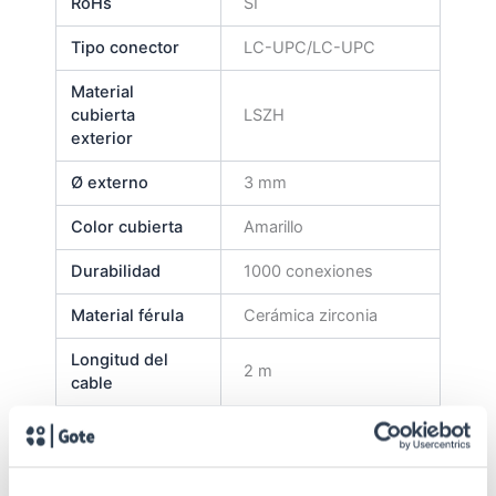
RoHs
SI
Tipo conector
LC-UPC/LC-UPC
Material
cubierta
LSZH
exterior
Ø externo
3 mm
Color cubierta
Amarillo
Durabilidad
1000 conexiones
Material férula
Cerámica zirconia
Longitud del
2 m
cable
Tipo latiguillo
Duplex
Tipo de fibra
Monomodo 9/125 µm