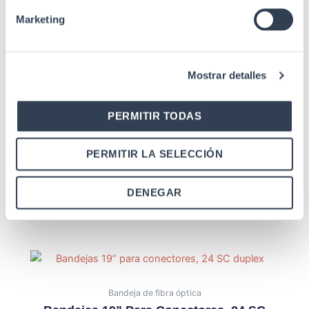
Marketing
Productos relacionados
Mostrar detalles
PERMITIR TODAS
PERMITIR LA SELECCIÓN
Bandeja de fibra óptica
Bandeja 19” Para 24 ST Simplex
Telescópica, Con Accesorios
DENEGAR
Bandeja de fibra óptica