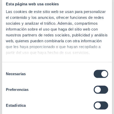
Esta página web usa cookies
Radio curvatura
45 mm
min. estático
Las cookies de este sitio web se usan para personalizar
el contenido y los anuncios, ofrecer funciones de redes
Longitud de
1310/1383/1550 nm
sociales y analizar el tráfico. Además, compartimos
onda
información sobre el uso que haga del sitio web con
nuestros partners de redes sociales, publicidad y análisis
≤0.4 / ≤0.4 / ≤0.4
Atenuación
(1310/1383/1550 nm
web, quienes pueden combinarla con otra información
(dB/Km))
que les haya proporcionado o que hayan recopilado a
partir del uso que haya hecho de sus servicios.
IEC 60332, IEC 60754,
IEC 60793, IEC 61034,
Estándares
IEC 61754-20,
Selección
Telcordia GR-326,
Necesarias
de
Telcordia GR-409
consentimiento
Preferencias
Estadística