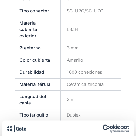
Tipo conector
SC-UPC/SC-UPC
Material
cubierta
LSZH
exterior
Ø externo
3 mm
Color cubierta
Amarillo
Durabilidad
1000 conexiones
Material férula
Cerámica zirconia
Longitud del
2 m
cable
Tipo latiguillo
Duplex
Tipo de fibra
Monomodo 9/125 µm