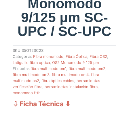
Monomodo
9/125 μm SC-
UPC / SC-UPC
SKU
35GT2SC2S
Categorías
Fibra monomodo
,
Fibra Óptica
,
Fibra OS2
,
Latiguillo fibra óptica
,
OS2 Monomodo 9 125 µm
Etiquetas
fibra multimodo om1
,
fibra multimodo om2
,
fibra multimodo om3
,
fibra multimodo om4
,
fibra
multimodo os2
,
fibra óptica cables
,
herramientas
verificación fibra
,
herraminetas instalación fibra
,
monomodo ftth
⇩ Ficha Técnica
⇩