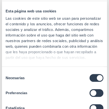
Radio curvatura
45 mm
min. estático
Esta página web usa cookies
Longitud de
Las cookies de este sitio web se usan para personalizar
1310/1383/1550 nm
onda
el contenido y los anuncios, ofrecer funciones de redes
sociales y analizar el tráfico. Además, compartimos
≤0.4 / ≤0.4 / ≤0.4
información sobre el uso que haga del sitio web con
Atenuación
(1310/1383/1550 nm
nuestros partners de redes sociales, publicidad y análisis
(dB/Km))
web, quienes pueden combinarla con otra información
IEC 60332, IEC 60754,
que les haya proporcionado o que hayan recopilado a
IEC 60793, IEC 61034,
partir del uso que haya hecho de sus servicios.
Estándares
IEC 61754-4, Telcordia
GR-326, Telcordia GR-
409
Selección
Necesarias
de
consentimiento
Preferencias
Estadística