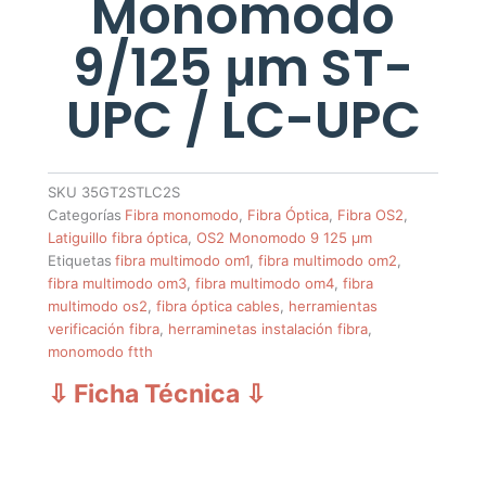
Monomodo
9/125 μm ST-
UPC / LC-UPC
SKU
35GT2STLC2S
Categorías
Fibra monomodo
,
Fibra Óptica
,
Fibra OS2
,
Latiguillo fibra óptica
,
OS2 Monomodo 9 125 µm
Etiquetas
fibra multimodo om1
,
fibra multimodo om2
,
fibra multimodo om3
,
fibra multimodo om4
,
fibra
multimodo os2
,
fibra óptica cables
,
herramientas
verificación fibra
,
herraminetas instalación fibra
,
monomodo ftth
⇩ Ficha Técnica
⇩