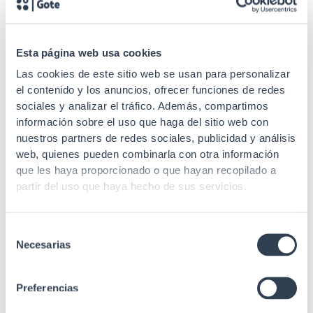
Esta página web usa cookies
Las cookies de este sitio web se usan para personalizar
Productos relacionados
el contenido y los anuncios, ofrecer funciones de redes
sociales y analizar el tráfico. Además, compartimos
información sobre el uso que haga del sitio web con
nuestros partners de redes sociales, publicidad y análisis
web, quienes pueden combinarla con otra información
que les haya proporcionado o que hayan recopilado a
Cajas de fibra óptica
partir del uso que haya hecho de sus servicios.
Cajas Superficie F.O. Para 8
Conectores ST Simplex Metal
Selección
Necesarias
de
consentimiento
Preferencias