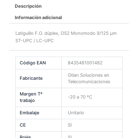
Descripción
Información adicional
Latiguillo F.O. dúplex, OS2 Monomodo 9/125 μm
ST-UPC / LC-UPC
Código EAN
8435481001482
Gtlan Soluciones en
Fabricante
Telecomunicaciones
Margen Tª
-20 a 70 ºC
trabajo
Embalaje
Unitario
CE
SI
RoHs
SI