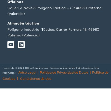
Oficinas
Calle 2 A Nave 8 Polígono Táctica – CP 46980 Paterna
(Valencia)
Almacén táctica
Polígono Industrial Táctica, Carrer Forners, 18, 46980
Paterna (Valencia)
Y
L
o
i
u
n
t
k
u
e
b
d
Copyright © 2024. Gtlan Soluciones en Telecomunicaciones Todos los derechos
e
i
Aviso Legal
|
Política de Privacidad de Datos
|
Política de
reservado
n
|
Cookies
Condiciones de Uso
English
(
Inglés
)
Português
(
Portugués, Portugal
)
Español