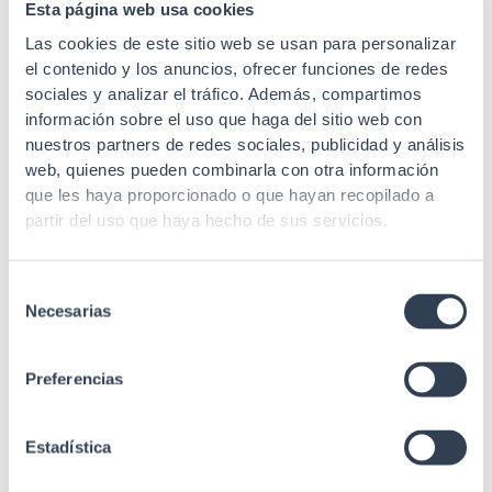
Esta página web usa cookies
Monomodo 9/125 µm
Tipo de fibra
Las cookies de este sitio web se usan para personalizar
G.657.A2
el contenido y los anuncios, ofrecer funciones de redes
sociales y analizar el tráfico. Además, compartimos
Radio curvatura
10 mm
min. estático
información sobre el uso que haga del sitio web con
nuestros partners de redes sociales, publicidad y análisis
Longitud de
web, quienes pueden combinarla con otra información
1310/1550 nm
onda
que les haya proporcionado o que hayan recopilado a
partir del uso que haya hecho de sus servicios.
IEC 60332, IEC 60754,
IEC 60793, IEC 61034,
Estándares
IEC 61754-4, Telcordia
Selección
GR-326, Telcordia GR-
Necesarias
de
409
consentimiento
Preferencias
Estadística