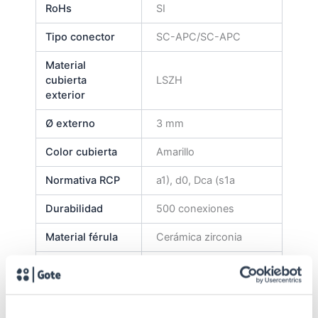
RoHs
SI
Tipo conector
SC-APC/SC-APC
Material
cubierta
LSZH
exterior
Ø externo
3 mm
Color cubierta
Amarillo
Normativa RCP
a1), d0, Dca (s1a
Durabilidad
500 conexiones
Material férula
Cerámica zirconia
Longitud del
15 m
cable
Tipo latiguillo
Simplex