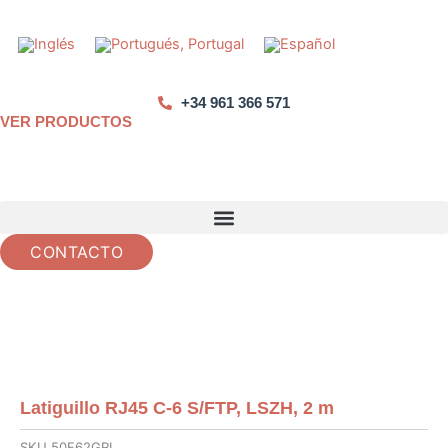
Saltar
al
contenido
+34 961 366 571
VER PRODUCTOS
CONTACTO
Latiguillo RJ45 C-6 S/FTP, LSZH, 2 m
SKU
50F62GRL