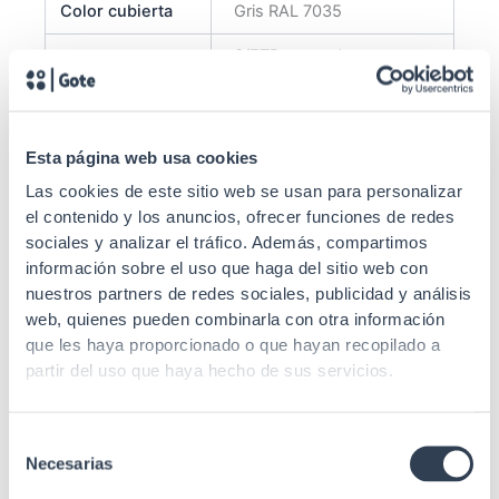
Color cubierta
Gris RAL 7035
S/FTP trenzado
Tipo de cable
apantallado por par +
malla general
Apantallado
Sí (FTP)
Esta página web usa cookies
Capuchón inyectado con
Las cookies de este sitio web se usan para personalizar
Protección
protector de pestaña
el contenido y los anuncios, ofrecer funciones de redes
sociales y analizar el tráfico. Además, compartimos
Durabilidad
750 conexiones
información sobre el uso que haga del sitio web con
nuestros partners de redes sociales, publicidad y análisis
Recubrimiento
50µ oro
web, quienes pueden combinarla con otra información
que les haya proporcionado o que hayan recopilado a
Conector de
Niquel + Bronce
partir del uso que haya hecho de sus servicios.
material
fosforado 50µ de oro
Longitud
2 m
Selección
ANSI/TIA/EIA 568.2 Rev.
Necesarias
de
E (Cat.6), IEC 60332-1-2,
consentimiento