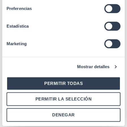
Estándares
IEC 60603-7-1, ISO/IEC
11801-1 (Class E), UL94-
Preferencias
V2
Estadística
Marketing
Productos relacionados
Mostrar detalles
Accesorios de cableado
PERMITIR TODAS
Placa tipo Keystone para rosetas, SC-UPC
PERMITIR LA SELECCIÓN
Accesorios de cableado
DENEGAR
Soporte carril DIN para conector RJ45