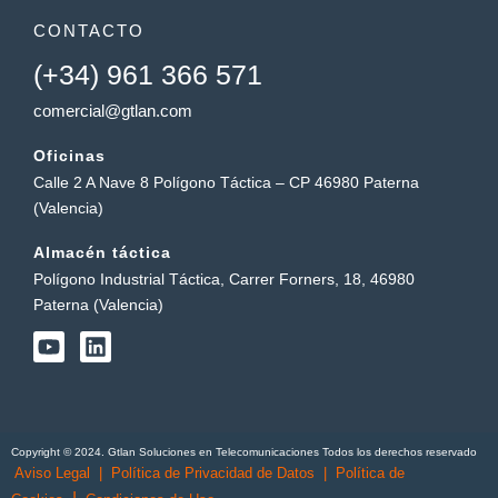
CONTACTO
(+34) 961 366 571
comercial@gtlan.com
Oficinas
Calle 2 A Nave 8 Polígono Táctica – CP 46980 Paterna
(Valencia)
Almacén táctica
Polígono Industrial Táctica, Carrer Forners, 18, 46980
Paterna (Valencia)
Y
L
o
i
u
n
t
k
u
e
b
d
Copyright © 2024. Gtlan Soluciones en Telecomunicaciones Todos los derechos reservado
e
i
Aviso Legal
|
Política de Privacidad de Datos
|
Política de
n