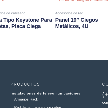
ios de cableado
Accesorios de red
a Tipo Keystone Para
Panel 19” Ciegos
tas, Placa Ciega
Metálicos, 4U
PRODUCTOS
C
(
Instalaciones de telecomunicaciones
Armarios Rack
com
Red de par trenzado de cobre