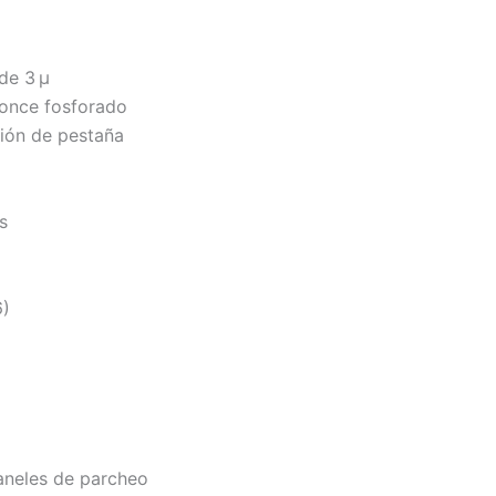
de 3 µ
ronce fosforado
ión de pestaña
s
6)
aneles de parcheo