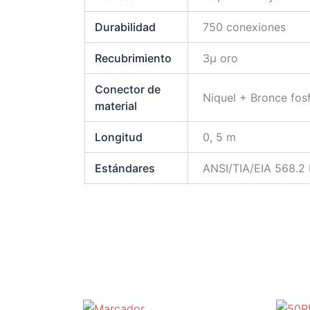
Durabilidad
750 conexiones
Recubrimiento
3µ oro
Conector de
Niquel + Bronce fos
material
Longitud
0, 5 m
Estándares
ANSI/TIA/EIA 568.2 R