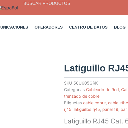
BUSCAR PRODUCTOS
MUNICACIONES
OPERADORES
CENTRO DE DATOS
BLOG
Latiguillo RJ4
SKU
50U605GRK
Categorías
Cableado de Red
,
Cat
trenzado de cobre
Etiquetas
cable cobre
,
cable ethe
rj45
,
latiguillos rj45
,
panel 19
,
par
Latiguillo RJ45 Cat. 