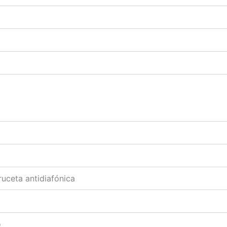
uceta antidiafónica
o