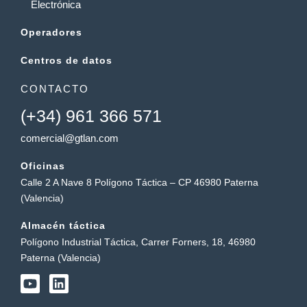
Electrónica
Operadores
Centros de datos
CONTACTO
(+34) 961 366 571
comercial@gtlan.com
Oficinas
Calle 2 A Nave 8 Polígono Táctica – CP 46980 Paterna
(Valencia)
Almacén táctica
Polígono Industrial Táctica, Carrer Forners, 18, 46980
Paterna (Valencia)
Y
L
o
i
u
n