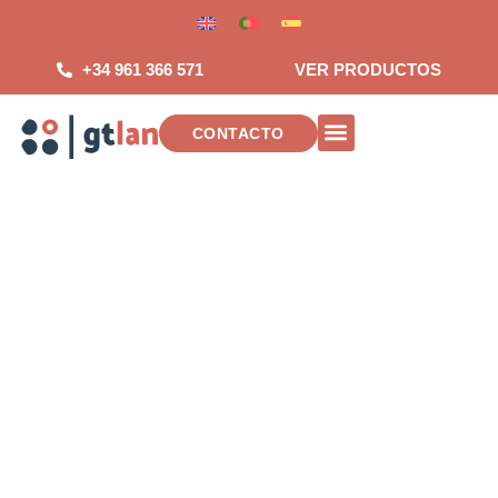
Saltar
al
contenido
+34 961 366 571
VER PRODUCTOS
CONTACTO
INSTALACIONES DE TELECOMUNICAC