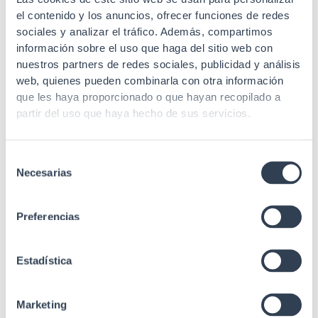
el contenido y los anuncios, ofrecer funciones de redes
sociales y analizar el tráfico. Además, compartimos
Cable y acometida de Fibra Óptica
información sobre el uso que haga del sitio web con
PIGTAIL FO SM 9/125 INT/EXT SC-APC
nuestros partners de redes sociales, publicidad y análisis
150MT G657-A2 DBL CB Gtla
web, quienes pueden combinarla con otra información
que les haya proporcionado o que hayan recopilado a
partir del uso que haya hecho de sus servicios.
Selección
Necesarias
de
Cable y acometida de Fibra Óptica
consentimiento
PIGTAIL FO SM 9/125 EXT SC-APC 120MT
Preferencias
DOBLE BLN FUND NG Gtlan
Estadística
Marketing