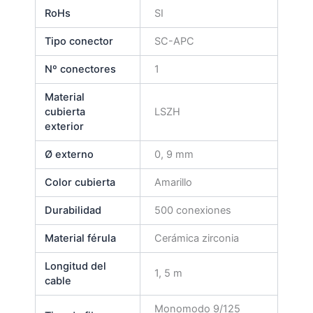
RoHs
SI
Tipo conector
SC-APC
Nº conectores
1
Material
cubierta
LSZH
exterior
Ø externo
0, 9 mm
Color cubierta
Amarillo
Durabilidad
500 conexiones
Material férula
Cerámica zirconia
Longitud del
1, 5 m
cable
Monomodo 9/125