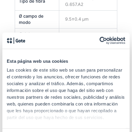
Tipo de fibra
G.657.A2
Ø campo de
9.5±0.4 μm
modo
Ø del
125.0±0.7 μm
revestimiento
Sin
revestimiento
≤0.7%
Esta página web usa cookies
de circularidad
Las cookies de este sitio web se usan para personalizar
Error
el contenido y los anuncios, ofrecer funciones de redes
concentridad
≤0.5 μm
sociales y analizar el tráfico. Además, compartimos
revestimiento
información sobre el uso que haga del sitio web con
nuestros partners de redes sociales, publicidad y análisis
Ø del
245±10 µm
web, quienes pueden combinarla con otra información
revestimiento
que les haya proporcionado o que hayan recopilado a
partir del uso que haya hecho de sus servicios.
No circularidad
≤6.0%
revest.