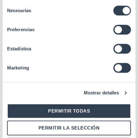
Selección
Margen Tª
-40 a 85 ºC
Necesarias
almacenamiento
de
consentimiento
Radio curvatura
10 mm
Preferencias
min. estático
Radio curvatura
30 mm
min. dinámico
Estadística
Estándares
Telcordia GR-326
Marketing
Mostrar detalles
PERMITIR TODAS
PERMITIR LA SELECCIÓN