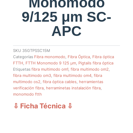
Monomodo
9/125 μm SC-
APC
SKU
35GTPSSC15M
Categorías
Fibra monomodo
,
Fibra Óptica
,
Fibra óptica
FTTH
,
FTTH Monomodo 9 125 µm
,
Pigtails fibra óptica
Etiquetas
fibra multimodo om1
,
fibra multimodo om2
,
fibra multimodo om3
,
fibra multimodo om4
,
fibra
multimodo os2
,
fibra óptica cables
,
herramientas
verificación fibra
,
herraminetas instalación fibra
,
monomodo ftth
⇩ Ficha Técnica
⇩