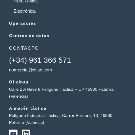
Fibra Óptica
Electrónica
Operadores
Centros de datos
CONTACTO
(+34) 961 366 571
comercial@gtlan.com
Oficinas
Calle 2 A Nave 8 Polígono Táctica – CP 46980 Paterna
(Valencia)
Almacén táctica
Polígono Industrial Táctica, Carrer Forners, 18, 46980
Paterna (Valencia)
Y
L
o
i