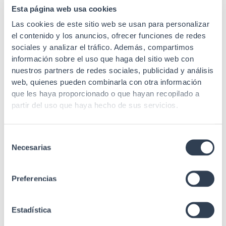
Esta página web usa cookies
Las cookies de este sitio web se usan para personalizar
el contenido y los anuncios, ofrecer funciones de redes
SKU: 50F81AM
SKU: 50F82AM
sociales y analizar el tráfico. Además, compartimos
información sobre el uso que haga del sitio web con
Cableado de Red
Cableado de Red
nuestros partners de redes sociales, publicidad y análisis
Latiguillo RJ45 C-8 S/FTP,
Latiguillo RJ45 C-8 S/FTP,
web, quienes pueden combinarla con otra información
LSZH, 1 m
LSZH, 2 m
que les haya proporcionado o que hayan recopilado a
partir del uso que haya hecho de sus servicios.
Selección
Necesarias
de
SKU: 50F83AM
SKU: 50F85AM
consentimiento
Preferencias
Cableado de Red
Cableado de Red
Latiguillo RJ45 C-8 S/FTP,
Latiguillo RJ45 C-8 S/FTP,
LSZH, 3 m
LSZH, 5 m
Estadística