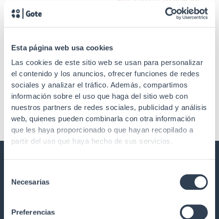
SKU: 22GTCRC6
Cableado de Red
Accesorios de red
Certificador de cableado
Certificador de cableado
para Cat3 a Cat8.1
Esta página web usa cookies
para C-5 UTP y C-6
Las cookies de este sitio web se usan para personalizar
el contenido y los anuncios, ofrecer funciones de redes
sociales y analizar el tráfico. Además, compartimos
información sobre el uso que haga del sitio web con
nuestros partners de redes sociales, publicidad y análisis
web, quienes pueden combinarla con otra información
que les haya proporcionado o que hayan recopilado a
partir del uso que haya hecho de sus servicios.
Selección
GTLAN SOLUCIONES EN
Necesarias
TELECOMUNICACIONES
de
consentimiento
Nuestra historia
Preferencias
Calidad