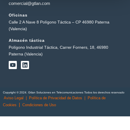
comercial@gtlan.com
Oficinas
Calle 2 A Nave 8 Polígono Táctica – CP 46980 Paterna
(Valencia)
Almacén táctica
Polígono Industrial Táctica, Carrer Forners, 18, 46980
Paterna (Valencia)
Y
L
o
i
u
n
t
k
u
e
b
d
Copyright © 2024. Gtlan Soluciones en Telecomunicaciones Todos los derechos reservado
e
i
Aviso Legal
|
Política de Privacidad de Datos
|
Política de
n
|
Cookies
Condiciones de Uso
English
(
Inglés
)
Português
(
Portugués, Portugal
)