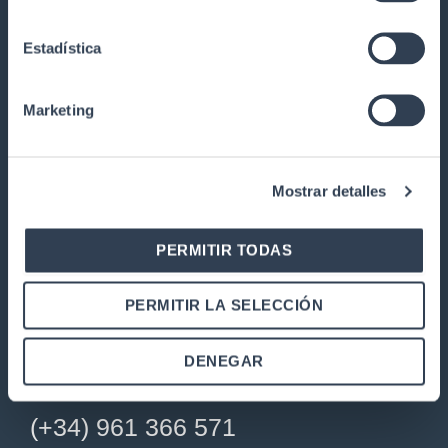
Trabaja con nosotros
Estadística
Garantía y devoluciones
PRODUCTOS
Marketing
Instalaciones de telecomunicaciones
Armarios Rack
Mostrar detalles
Red de par trenzado de cobre
Fibra Óptica
PERMITIR TODAS
Electrónica
Operadores
PERMITIR LA SELECCIÓN
Centros de datos
DENEGAR
CONTACTO
(+34) 961 366 571