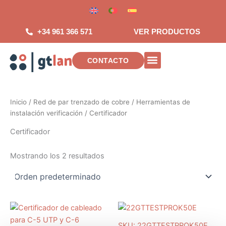
Saltar
al
contenido
+34 961 366 571
VER PRODUCTOS
CONTACTO
INSTALACIONES DE TELECOMUNICAC
Inicio
/
Red de par trenzado de cobre
/
Herramientas de
instalación verificación
/ Certificador
Certificador
Mostrando los 2 resultados
SKU: 22GTTESTPROK50E