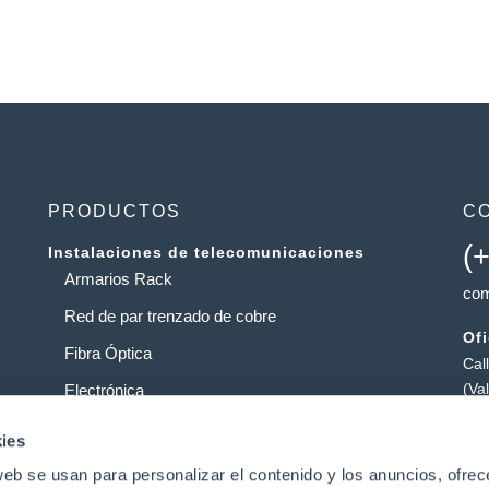
PRODUCTOS
C
(
Instalaciones de telecomunicaciones
Armarios Rack
com
Red de par trenzado de cobre
Of
Fibra Óptica
Cal
(Va
Electrónica
Al
Operadores
ies
Pol
web se usan para personalizar el contenido y los anuncios, ofrec
Centros de datos
Pat