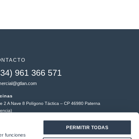
ONTACTO
+34) 961 366 571
ercial@gtlan.com
icinas
le 2 A Nave 8 Polígono Táctica – CP 46980 Paterna
lencia)
macén táctica
PERMITIR TODAS
ígono Industrial Táctica, Carrer Forners, 18, 46980
er funciones
erna (Valencia)