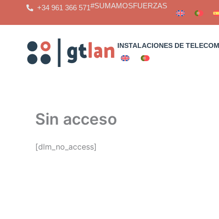
Saltar
#SUMAMOSFUERZAS
+34 961 366 571
al
contenido
INSTALACIONES DE TELECO
Sin acceso
[dlm_no_access]