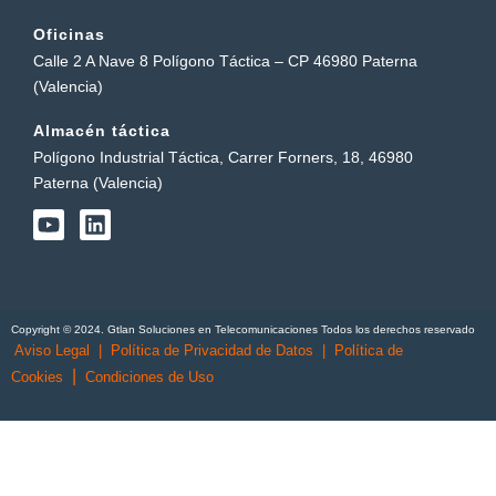
Oficinas
Calle 2 A Nave 8 Polígono Táctica – CP 46980 Paterna
(Valencia)
Almacén táctica
Polígono Industrial Táctica, Carrer Forners, 18, 46980
Paterna (Valencia)
Y
L
o
i
u
n
t
k
u
e
b
d
Copyright © 2024. Gtlan Soluciones en Telecomunicaciones Todos los derechos reservado
e
i
Aviso Legal
|
Política de Privacidad de Datos
|
Política de
n
|
Cookies
Condiciones de Uso
English
(
Inglés
)
Português
(
Portugués, Portugal
)
Español