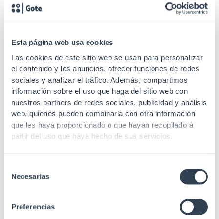
SKU: 50NU5EXTB
SKU: 50NU5EXT
Cable cat 5E
Cable cat 5E
Esta página web usa cookies
Cable exterior rígido C-5E
Cable exterior rígido C-5E
U/UTP, PE, Fca, caja 305 m,
U/UTP, PE, Fca, caja 305 m,
Las cookies de este sitio web se usan para personalizar
Blanco
Negro
el contenido y los anuncios, ofrecer funciones de redes
sociales y analizar el tráfico. Además, compartimos
información sobre el uso que haga del sitio web con
nuestros partners de redes sociales, publicidad y análisis
web, quienes pueden combinarla con otra información
que les haya proporcionado o que hayan recopilado a
SKU: 15C5EFTP305
SKU: 50NF5EXTB
partir del uso que haya hecho de sus servicios.
Cable cat 5E
Cable cat 5E
Cable interior rígido C-5E
Cable exterior rígido C-5E
Selección
Necesarias
F/UTP, LSZH, Dca, caja 305 m
F/UTP, PE, Fca, caja 305 m
de
consentimiento
Preferencias