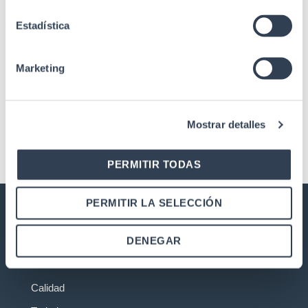
Estadística
SKU: 50NF5EXT5
SKU: 50NF5EXT
Cable cat 5E
Cable cat 5E
Marketing
Cable exterior rígido C-5E
Cable exterior rígido C-5E
F/UTP, PE, Fca, bobina 500 m
F/UTP, PE, Fca, caja 305 m
Mostrar detalles
PERMITIR TODAS
PERMITIR LA SELECCIÓN
GTLAN SOLUCIONES EN
DENEGAR
TELECOMUNICACIONES
Nuestra historia
Calidad