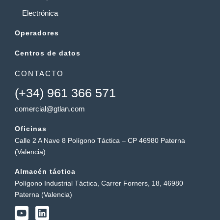
Electrónica
Operadores
Centros de datos
CONTACTO
(+34) 961 366 571
comercial@gtlan.com
Oficinas
Calle 2 A Nave 8 Polígono Táctica – CP 46980 Paterna
(Valencia)
Almacén táctica
Polígono Industrial Táctica, Carrer Forners, 18, 46980
Paterna (Valencia)
Y
L
o
i