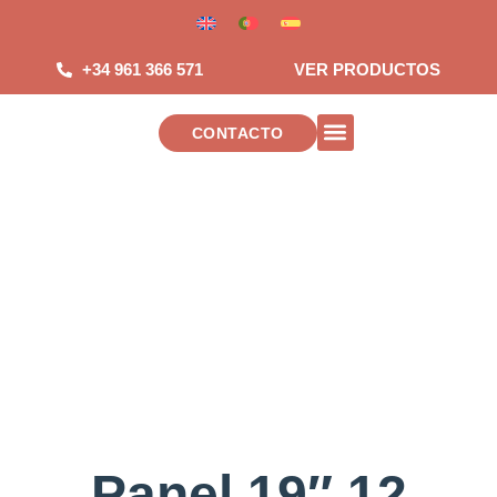
Saltar
al
contenido
+34 961 366 571
VER PRODUCTOS
CONTACTO
INSTALACIONES DE TELECOMUNICAC
Panel 19″ 12