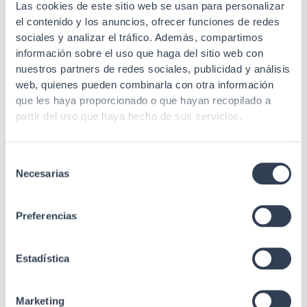
RoHs
SI
Las cookies de este sitio web se usan para personalizar
el contenido y los anuncios, ofrecer funciones de redes
CE
SI
sociales y analizar el tráfico. Además, compartimos
información sobre el uso que haga del sitio web con
Margen Tª
0 a 40° C
nuestros partners de redes sociales, publicidad y análisis
trabajo
web, quienes pueden combinarla con otra información
que les haya proporcionado o que hayan recopilado a
Margen Tª
-40 a 70 ºC
almacenamiento
partir del uso que haya hecho de sus servicios.
Humedad de
10% – 80%
trabajo
Selección
Necesarias
de
Humedad de
5 a 90%
consentimiento
almacenamiento
Preferencias
Estadística
Marketing