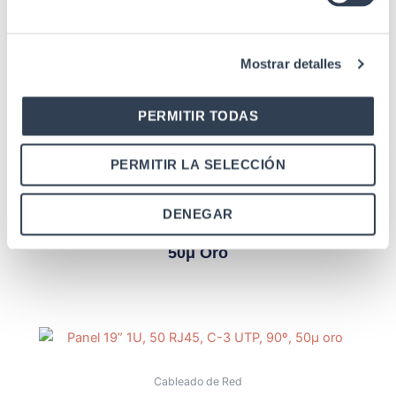
Mostrar detalles
Productos relacionados
PERMITIR TODAS
PERMITIR LA SELECCIÓN
Categoría 5E FTP
DENEGAR
Conector RJ45 Macho C-5E FTP Con Guía
De Hilos, Crimpado, Para Cable Rígido,
50μ Oro
Cableado de Red