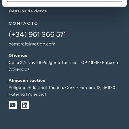
Centros de datos
CONTACTO
(+34) 961 366 571
comercial@gtlan.com
Oficinas
Calle 2 A Nave 8 Polígono Táctica – CP 46980 Paterna
(Valencia)
Almacén táctica
Polígono Industrial Táctica, Carrer Forners, 18, 46980
Paterna (Valencia)
Y
L
o
i
u
n
t
k
u
e
b
d