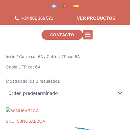
Saltar
al
contenido
+34 961 366 571
VER PRODUCTOS
CONTACTO
INSTALACIONES DE TELECOMUNICA
Inicio
/
Cable cat 6A
/ Cable UTP cat 6A
Cable UTP cat 6A
Mostrando los 2 resultados
SKU: 50NU6AB2CA