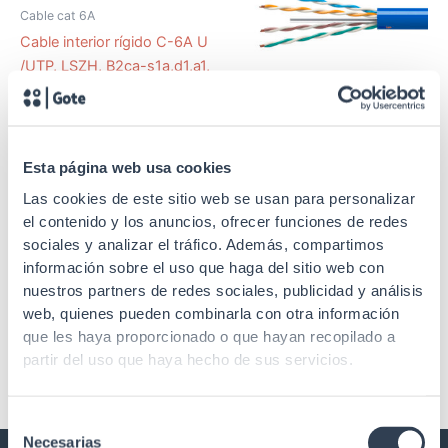
Cable cat 6A
Cable interior rígido C-6A U
/UTP, LSZH, B2ca-s1a,d1,a1,
caja 305 m
SKU: 50NU6A
Esta página web usa cookies
Cable cat 6A
Las cookies de este sitio web se usan para personalizar
Cable interior rígido C-6A U
el contenido y los anuncios, ofrecer funciones de redes
/UTP, LSZH, Dca, caja 305
sociales y analizar el tráfico. Además, compartimos
m
información sobre el uso que haga del sitio web con
nuestros partners de redes sociales, publicidad y análisis
web, quienes pueden combinarla con otra información
que les haya proporcionado o que hayan recopilado a
partir del uso que haya hecho de sus servicios.
Selección
Necesarias
de