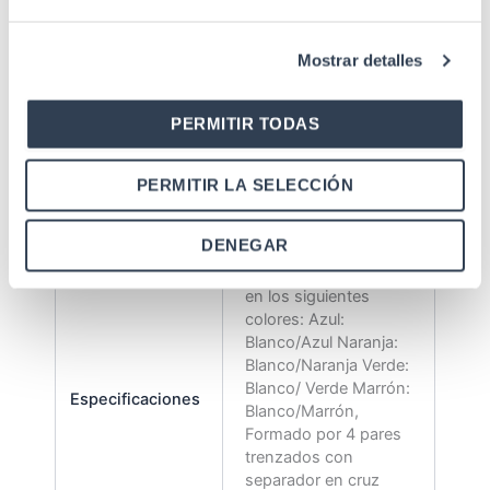
Normativa RCP
a1, B2ca-s1a, d1
Tipo de cable
Interior rígido
Mostrar detalles
Apantallado
No (UTP)
PERMITIR TODAS
Cobre
1
PERMITIR LA SELECCIÓN
Longitud
305 m
Peso sin
1 kg, 14
DENEGAR
embalaje
en los siguientes
colores: Azul:
Blanco/Azul Naranja:
Blanco/Naranja Verde:
Blanco/ Verde Marrón:
Especificaciones
Blanco/Marrón,
Formado por 4 pares
trenzados con
separador en cruz