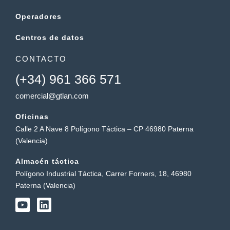
Operadores
Centros de datos
CONTACTO
(+34) 961 366 571
comercial@gtlan.com
Oficinas
Calle 2 A Nave 8 Polígono Táctica – CP 46980 Paterna
(Valencia)
Almacén táctica
Polígono Industrial Táctica, Carrer Forners, 18, 46980
Paterna (Valencia)
Y
L
o
i
u
n
t
k