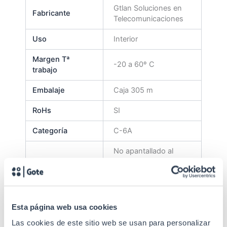
Gtlan Soluciones en
Fabricante
Telecomunicaciones
Uso
Interior
Margen Tª
-20 a 60º C
trabajo
Embalaje
Caja 305 m
RoHs
SI
Categoría
C-6A
No apantallado al
Pantalla
conjunto / No pantalla
al par
Conductor
56 mm, AWG23 Ø 0
Esta página web usa cookies
Material de
HDPE
Las cookies de este sitio web se usan para personalizar
aislamiento