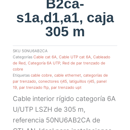
B2ca-
s1a,d1,a1, caja
305 m
SKU
50NU6AB2CA
Categorías
Cable cat 6A
,
Cable UTP cat 6A
,
Cableado
de Red
,
Categoría 6A UTP
,
Red de par trenzado de
cobre
Etiquetas
cable cobre
,
cable ethernet
,
categorías de
par trenzado
,
conectores rj45
,
latiguillos rj45
,
panel
19
,
par trenzado ftp
,
par trenzado upt
Cable interior rígido categoría 6A
U/UTP LSZH de 305 m,
referencia 50NU6AB2CA de