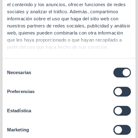
el contenido y los anuncios, ofrecer funciones de redes
NVP
Igual a 77%
sociales y analizar el tráfico. Además, compartimos
información sobre el uso que haga del sitio web con
Ø ext.
nuestros partners de redes sociales, publicidad y análisis
aislamiento
02 mm, Ø 1
web, quienes pueden combinarla con otra información
conductor
que les haya proporcionado o que hayan recopilado a
partir del uso que haya hecho de sus servicios.
Material cubierta
LSZH
exterior
Selección
Grosor cubierto
0, 70mm
Necesarias
de
Ø externo
1mm, 7
consentimiento
Color cubierta
Azul
Preferencias
Código colores
TIA/EIA T568A-T568B
pares
Estadística
Máxima
500 Mhz
frecuencia
Marketing