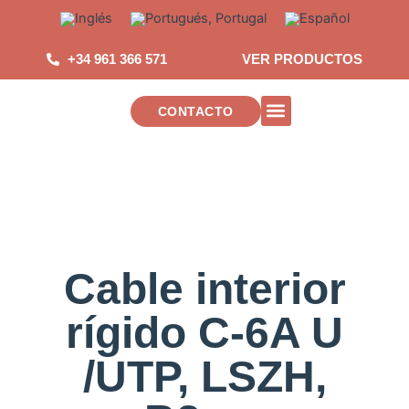
Saltar
al
contenido
+34 961 366 571
VER PRODUCTOS
CONTACTO
INSTALACIONES DE TELECOMUNICAC
Cable interior
rígido C-6A U
/UTP, LSZH,