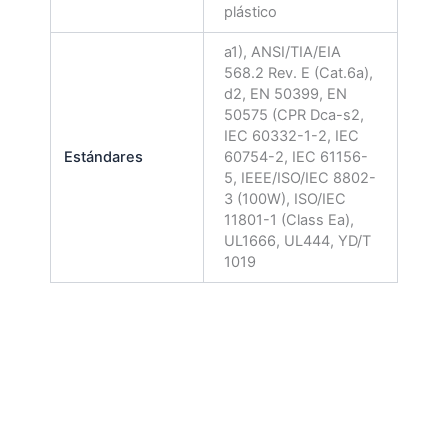
plástico
a1), ANSI/TIA/EIA
568.2 Rev. E (Cat.6a),
d2, EN 50399, EN
50575 (CPR Dca-s2,
IEC 60332-1-2, IEC
Estándares
60754-2, IEC 61156-
5, IEEE/ISO/IEC 8802-
3 (100W), ISO/IEC
11801-1 (Class Ea),
UL1666, UL444, YD/T
1019