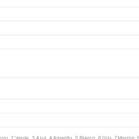
o, 2.Verde, 3.Azul, 4.Amarillo, 5.Blanco, 6.Gris, 7.Marrón, 8