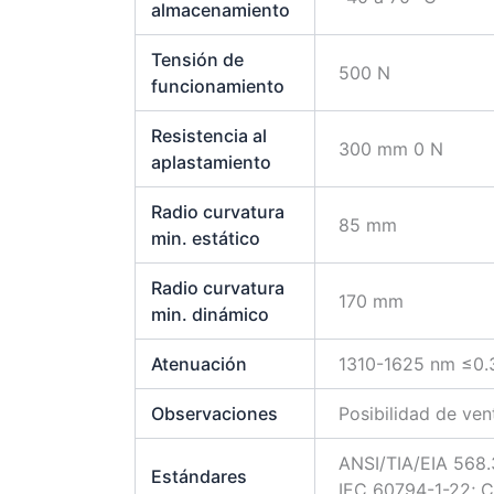
almacenamiento
Tensión de
500 N
funcionamiento
Resistencia al
300 mm 0 N
aplastamiento
Radio curvatura
85 mm
min. estático
Radio curvatura
170 mm
min. dinámico
Atenuación
1310-1625 nm ≤0.
Observaciones
Posibilidad de ven
ANSI/TIA/EIA 568.
Estándares
IEC 60794-1-22; 