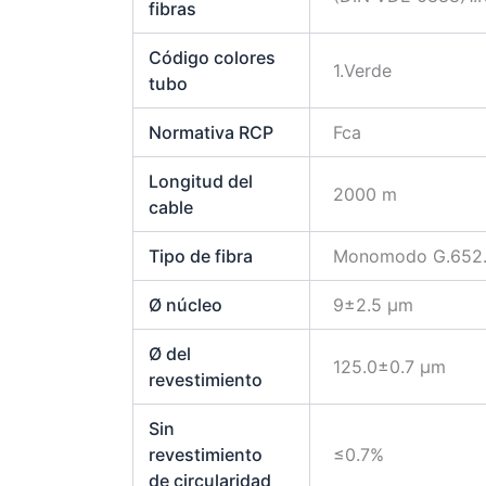
fibras
Código colores
1.Verde
tubo
Normativa RCP
Fca
Longitud del
2000 m
cable
Tipo de fibra
Monomodo G.652
Ø núcleo
9±2.5 μm
Ø del
125.0±0.7 μm
revestimiento
Sin
revestimiento
≤0.7%
de circularidad