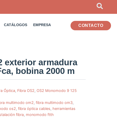
CATÁLOGOS
EMPRESA
CONTACTO
2 exterior armadura
Fca, bobina 2000 m
ra Óptica
,
Fibra OS2
,
OS2 Monomodo 9 125
ibra multimodo om2
,
fibra multimodo om3
,
imodo os2
,
fibra óptica cables
,
herramientas
talación fibra
,
monomodo ftth