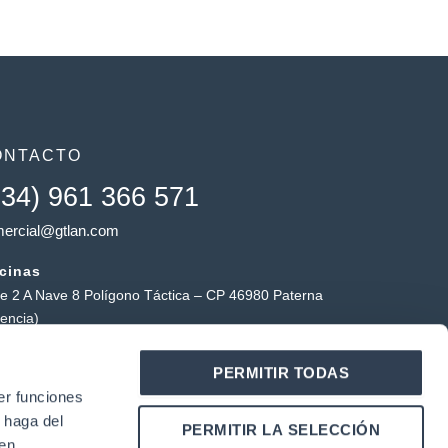
ONTACTO
+34) 961 366 571
ercial@gtlan.com
icinas
le 2 A Nave 8 Polígono Táctica – CP 46980 Paterna
lencia)
macén táctica
PERMITIR TODAS
ígono Industrial Táctica, Carrer Forners, 18, 46980
er funciones
erna (Valencia)
 haga del
Y
L
PERMITIR LA SELECCIÓN
o
i
den