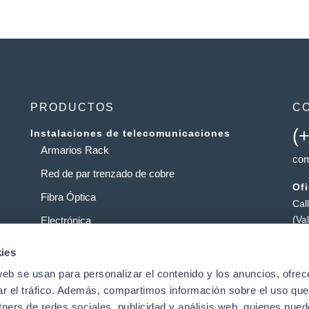
PRODUCTOS
C
(
Instalaciones de telecomunicaciones
Armarios Rack
com
Red de par trenzado de cobre
Of
Fibra Óptica
Cal
(Va
Electrónica
Al
Operadores
ies
Pol
web se usan para personalizar el contenido y los anuncios, ofrec
Centros de datos
Pat
ar el tráfico. Además, compartimos información sobre el uso que
tners de redes sociales, publicidad y análisis web, quienes pue