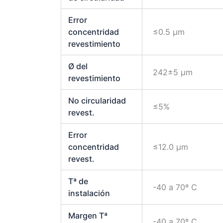
Error
concentridad
≤0.5 μm
revestimiento
Ø del
242±5 μm
revestimiento
No circularidad
≤5%
revest.
Error
concentridad
≤12.0 μm
revest.
Tª de
-40 a 70º C
instalación
Margen Tª
-40 a 70º C