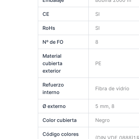
Embalaje
Bobina 2000 m
CE
SI
RoHs
SI
Nº de FO
8
Material
cubierta
PE
exterior
Refuerzo
Fibra de vidrio
interno
Ø externo
5 mm, 8
Color cubierta
Negro
Código colores
(DIN VDE 0888)1.Roj