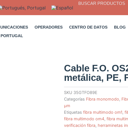
BUSCAR PRODUCTOS
MUNICACIONES
OPERADORES
CENTRO DE DATOS
BLOG
Cable F.O. OS
metálica, PE, 
SKU
35GTFO89E
Categorías
Fibra monomodo
,
Fib
µm
Etiquetas
fibra multimodo om1
,
f
fibra multimodo om4
,
fibra mult
verificación fibra
,
herraminetas ins