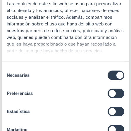
Las cookies de este sitio web se usan para personalizar
el contenido y los anuncios, ofrecer funciones de redes
sociales y analizar el tráfico. Además, compartimos
información sobre el uso que haga del sitio web con
nuestros partners de redes sociales, publicidad y análisis
Productos relacionados
web, quienes pueden combinarla con otra información
que les haya proporcionado o que hayan recopilado a
partir del uso que haya hecho de sus servicios.
Cajas de fibra óptica
Caja distribución F.O. estanca, hasta 8 empalmes sin corte
Selección
de fibra
Necesarias
de
consentimiento
Preferencias
Distribución
Bolsa conjunto 12 fusiones y gestión cableado
Estadística
Marketing