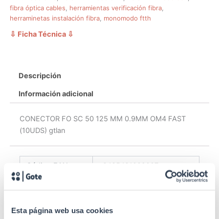
fibra óptica cables
,
herramientas verificación fibra
,
herraminetas instalación fibra
,
monomodo ftth
⇩ Ficha Técnica
⇩
Descripción
Información adicional
CONECTOR FO SC 50 125 MM 0.9MM OM4 FAST
(10UDS) gtlan
Código EAN
8435481002007
Gtlan Soluciones en
Fabricante
Telecomunicaciones
Esta página web usa cookies