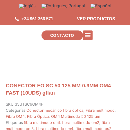
Saltar
al
contenido
+34 961 366 571
VER PRODUCTOS
CONTACTO
INSTALACIONES DE TELECOMUNICAC
CONECTOR FO SC 50 125 MM 0.9MM OM4
FAST (10UDS) gtlan
SKU
35GTSC9OM4F
Categorías
Conector mecánico fibra óptica
,
Fibra multimodo
,
Fibra OM4
,
Fibra Óptica
,
OM4 Multimodo 50 125 µm
Etiquetas
fibra multimodo om1
,
fibra multimodo om2
,
fibra
multimodo om3
,
fibra multimodo om4
,
fibra multimodo os2
,