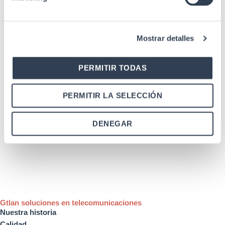
Bandeja de fibra óptica
Bandeja vacía para distribución F.O.
Mostrar detalles
PERMITIR TODAS
Distribución
PERMITIR LA SELECCIÓN
Torpedo horizontal F.O. estanco, 6 puertos, 48 empalmes
máximo
DENEGAR
Gtlan soluciones en telecomunicaciones
Nuestra historia
Calidad