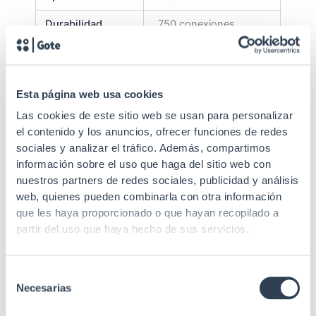
Durabilidad
750 conexiones
Conexión
110
Sección
AWG 22-24
Esta página web usa cookies
Contactos
8
Las cookies de este sitio web se usan para personalizar
el contenido y los anuncios, ofrecer funciones de redes
Recubrimiento
50µ oro
sociales y analizar el tráfico. Además, compartimos
Material cuerpo
Policarbonato
información sobre el uso que haga del sitio web con
nuestros partners de redes sociales, publicidad y análisis
Material de
web, quienes pueden combinarla con otra información
Bronce fosforado
contacto
que les haya proporcionado o que hayan recopilado a
partir del uso que haya hecho de sus servicios.
Etiquetado para
conexionado T568A o
T568B. Gran
Especificaciones
Selección
rendimiento y altas
Necesarias
de
prestaciones en el
consentimiento
conexionado.