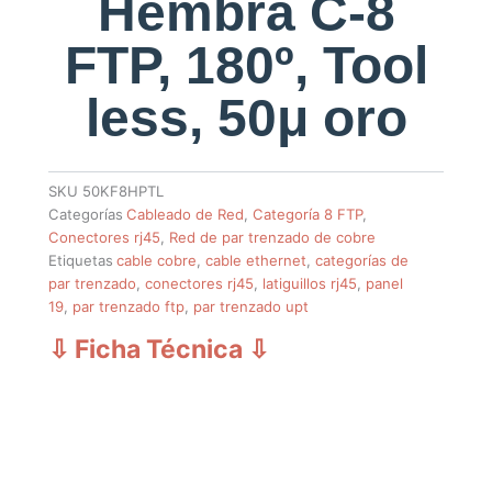
Hembra C-8
FTP, 180º, Tool
less, 50μ oro
SKU
50KF8HPTL
Categorías
Cableado de Red
,
Categoría 8 FTP
,
Conectores rj45
,
Red de par trenzado de cobre
Etiquetas
cable cobre
,
cable ethernet
,
categorías de
par trenzado
,
conectores rj45
,
latiguillos rj45
,
panel
19
,
par trenzado ftp
,
par trenzado upt
⇩ Ficha Técnica
⇩