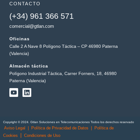
CONTACTO
(+34) 961 366 571
comercial@gtlan.com
Oficinas
Calle 2 A Nave 8 Polígono Táctica – CP 46980 Paterna
(Valencia)
Almacén táctica
Polígono Industrial Táctica, Carrer Forners, 18, 46980
Paterna (Valencia)
Y
L
o
i
u
n
t
k
u
e
b
d
Copyright © 2024. Gtlan Soluciones en Telecomunicaciones Todos los derechos reservado
e
i
Aviso Legal
|
Política de Privacidad de Datos
|
Política de
n
|
Cookies
Condiciones de Uso