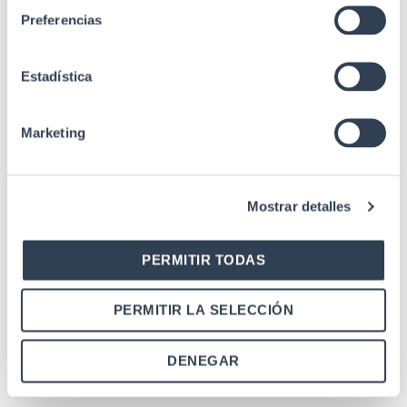
Preferencias
ANSI/TIA/EIA 568.2
Rev. E (Cat.8), IEC
60512-99-002, IEC
Estadística
60603-7-81,
IEEE/ISO/IEC 8802-3
Estándares
(100W), ISO/IEC
Marketing
11801-1 (Cat 8.1),
ISO/IEC TR 11801-
9901, UL1863, UL94-
V0, UL94-V2
Mostrar detalles
PERMITIR TODAS
PERMITIR LA SELECCIÓN
DENEGAR