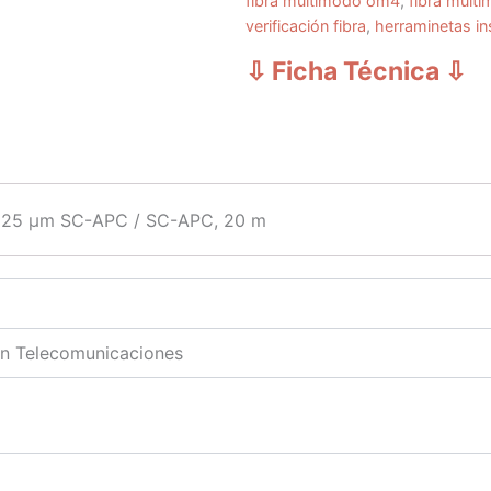
fibra multimodo om4
,
fibra mult
verificación fibra
,
herraminetas ins
⇩ Ficha Técnica
⇩
9/125 μm SC-APC / SC-APC, 20 m
en Telecomunicaciones