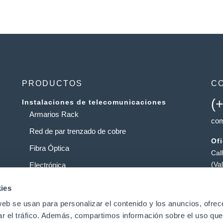
PRODUCTOS
C
(
Instalaciones de telecomunicaciones
Armarios Rack
com
Red de par trenzado de cobre
Of
Fibra Óptica
Cal
(Va
Electrónica
Al
Operadores
ies
Pol
web se usan para personalizar el contenido y los anuncios, ofrec
Centros de datos
Pat
ar el tráfico. Además, compartimos información sobre el uso que