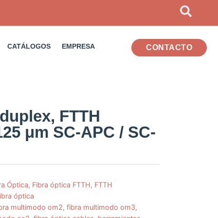
CATÁLOGOS
EMPRESA
CONTACTO
. duplex, FTTH
25 μm SC-APC / SC-
ra Óptica
,
Fibra óptica FTTH
,
FTTH
fibra óptica
ibra multimodo om2
,
fibra multimodo om3
,