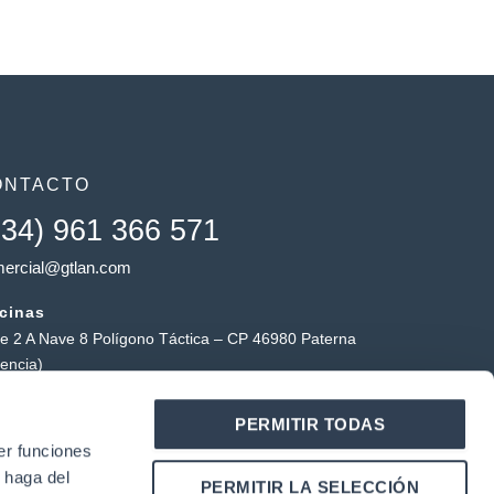
ONTACTO
+34) 961 366 571
ercial@gtlan.com
icinas
le 2 A Nave 8 Polígono Táctica – CP 46980 Paterna
lencia)
macén táctica
PERMITIR TODAS
ígono Industrial Táctica, Carrer Forners, 18, 46980
er funciones
erna (Valencia)
 haga del
Y
L
PERMITIR LA SELECCIÓN