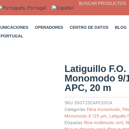
BUSCAR PRODUCTOS
MUNICACIONES
OPERADORES
CENTRO DE DATOS
BLOG
Latiguillo F.O
Monomodo 9/1
APC, 20 m
SKU
35GT2SCAPC20CA
Categorías
Fibra monomodo
,
Fib
Monomodo 9 125 µm
,
Latiguillo 
Etiquetas
fibra multimodo om1
,
f