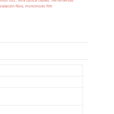
imodo os2
,
fibra óptica cables
,
herramientas
talación fibra
,
monomodo ftth