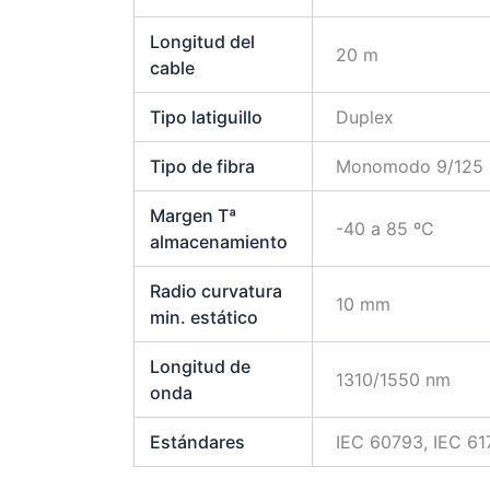
Longitud del
20 m
cable
Tipo latiguillo
Duplex
Tipo de fibra
Monomodo 9/125 
Margen Tª
-40 a 85 ºC
almacenamiento
Radio curvatura
10 mm
min. estático
Longitud de
1310/1550 nm
onda
Estándares
IEC 60793, IEC 61