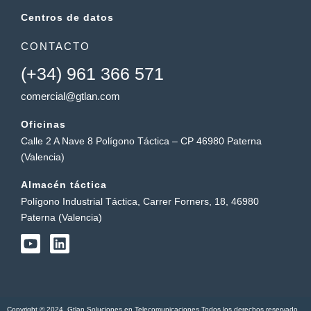
Centros de datos
CONTACTO
(+34) 961 366 571
comercial@gtlan.com
Oficinas
Calle 2 A Nave 8 Polígono Táctica – CP 46980 Paterna
(Valencia)
Almacén táctica
Polígono Industrial Táctica, Carrer Forners, 18, 46980
Paterna (Valencia)
Y
L
o
i
u
n
t
k
u
e
b
d
Copyright © 2024. Gtlan Soluciones en Telecomunicaciones Todos los derechos reservado