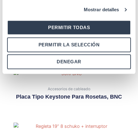
Productos relacionados
Mostrar detalles
PERMITIR TODAS
Accesorios de cableado
Placa Tipo Keystone Para Rosetas, SC-
FC
PERMITIR LA SELECCIÓN
DENEGAR
Accesorios de cableado
Placa Tipo Keystone Para Rosetas, BNC