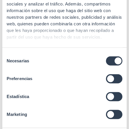
Recubrimiento
3µ oro
sociales y analizar el tráfico. Además, compartimos
información sobre el uso que haga del sitio web con
Conector de
Niquel + Bronce
nuestros partners de redes sociales, publicidad y análisis
material
fosforado 3µ de oro
web, quienes pueden combinarla con otra información
que les haya proporcionado o que hayan recopilado a
Longitud
1 m
partir del uso que haya hecho de sus servicios.
ANSI/TIA/EIA 568.2
Rev. E (Cat.5e), IEC
Estándares
60603-7, ISO/IEC
Selección
11801-1 (Class D)
Necesarias
de
consentimiento
Preferencias
Estadística
Marketing