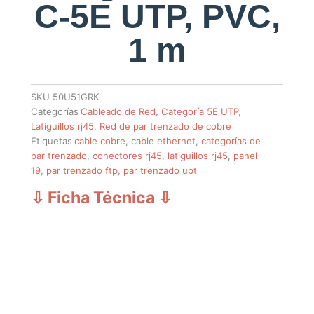
C-5E UTP, PVC,
1 m
SKU
50U51GRK
Categorías
Cableado de Red
,
Categoría 5E UTP
,
Latiguillos rj45
,
Red de par trenzado de cobre
Etiquetas
cable cobre
,
cable ethernet
,
categorías de
par trenzado
,
conectores rj45
,
latiguillos rj45
,
panel
19
,
par trenzado ftp
,
par trenzado upt
⇩ Ficha Técnica
⇩