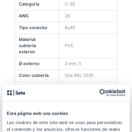
Categoría
C-5E
AWG
26
Tipo conector
RJ45
Material
cubierta
PVC
exterior
Ø externo
3 mm, 5
Color cubierta
Gris RAL 7035
Tipo de cable
UTP trenzado
Apantallado
No (UTP)
Protección
Capuchón inyectado
Esta página web usa cookies
Durabilidad
750 conexiones
Las cookies de este sitio web se usan para personalizar
el contenido y los anuncios, ofrecer funciones de redes