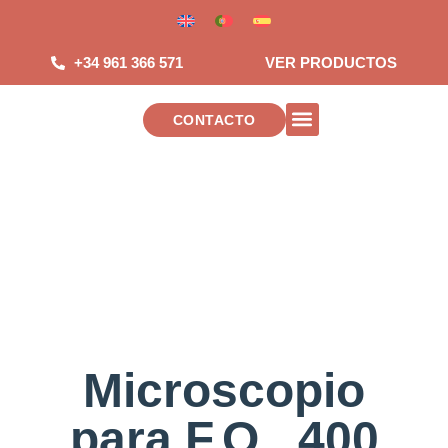
Saltar
al
contenido
+34 961 366 571
VER PRODUCTOS
CONTACTO
INSTALACIONES DE TELECOMUNICAC
Microscopio
para F.O., 400