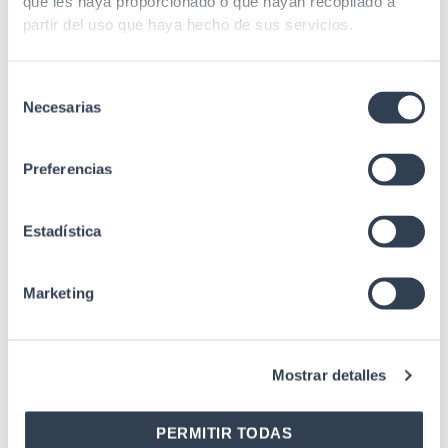
que les haya proporcionado o que hayan recopilado a
partir del uso que haya hecho de sus servicios.
Selección
Necesarias
de
consentimiento
Preferencias
Productos relacionados
Estadística
Marketing
Distribución
Bandeja 19” K-Line Para 24 SC Simplex
Telescópica, Sin Accesorios
Mostrar detalles
PERMITIR TODAS