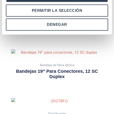
PERMITIR LA SELECCIÓN
Bandeja de fibra óptica
Bandeja 19” Para 24 ST Simplex
DENEGAR
Telescópica, Con Accesorios
Bandeja de fibra óptica
Bandejas 19” Para Conectores, 12 SC
Duplex
Distribución