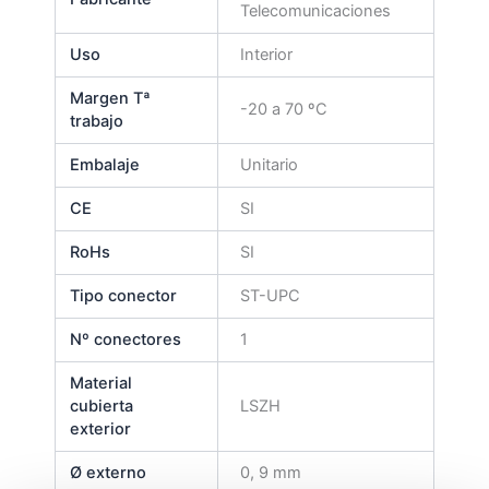
Telecomunicaciones
Uso
Interior
Margen Tª
-20 a 70 ºC
trabajo
Embalaje
Unitario
CE
SI
RoHs
SI
Tipo conector
ST-UPC
Nº conectores
1
Material
cubierta
LSZH
exterior
Ø externo
0, 9 mm