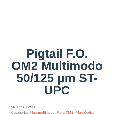
Pigtail F.O.
OM2 Multimodo
50/125 μm ST-
UPC
SKU
35GTPMST1L
Categorías
Fibra multimodo
,
Fibra OM2
,
Fibra Óptica
,