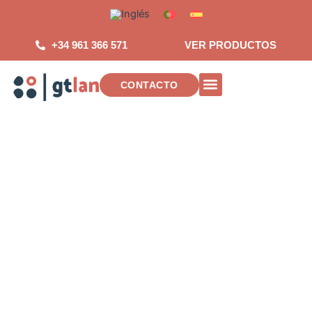
Saltar
al
contenido
+34 961 366 571
VER PRODUCTOS
CONTACTO
INSTALACIONES DE TELECOMUNICAC