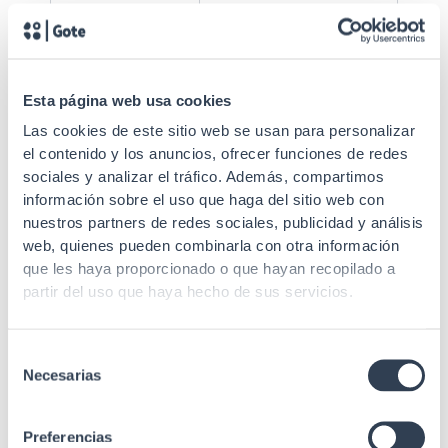
Color cubierta
Naranja
Durabilidad
1000 conexiones
Esta página web usa cookies
Material férula
Cerámica zirconia
Las cookies de este sitio web se usan para personalizar
Longitud del
el contenido y los anuncios, ofrecer funciones de redes
1 m
cable
sociales y analizar el tráfico. Además, compartimos
información sobre el uso que haga del sitio web con
Multimodo 50/125 µm
Tipo de fibra
nuestros partners de redes sociales, publicidad y análisis
OM2
web, quienes pueden combinarla con otra información
Radio curvatura
que les haya proporcionado o que hayan recopilado a
30 mm
min. estático
partir del uso que haya hecho de sus servicios.
≤3.2 / ≤0.8 (850/1300
Atenuación
mm nm (dB/Km))
Selección
Necesarias
de
IEC 60332, IEC 60754,
consentimiento
IEC 60793, IEC 61034,
Estándares
IEC 61754-2, Telcordia
Preferencias