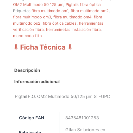
OM2 Multimodo 50 125 µm
,
Pigtails fibra óptica
Etiquetas
fibra multimodo om1
,
fibra multimodo om2
,
fibra multimodo om3
,
fibra multimodo om4
,
fibra
multimodo os2
,
fibra óptica cables
,
herramientas
verificación fibra
,
herraminetas instalación fibra
,
monomodo ftth
⇩ Ficha Técnica
⇩
Descripción
Información adicional
Pigtail F.O. OM2 Multimodo 50/125 μm ST-UPC
Código EAN
8435481001253
Gtlan Soluciones en
Fabricante