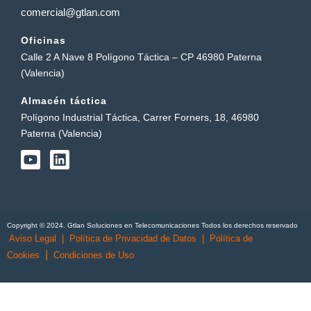
comercial@gtlan.com
Oficinas
Calle 2 A Nave 8 Polígono Táctica – CP 46980 Paterna
(Valencia)
Almacén táctica
Polígono Industrial Táctica, Carrer Forners, 18, 46980
Paterna (Valencia)
Y
L
o
i
u
n
t
k
u
e
b
d
Copyright © 2024. Gtlan Soluciones en Telecomunicaciones Todos los derechos reservado
e
i
Aviso Legal
|
Política de Privacidad de Datos
|
Política de
n
|
Cookies
Condiciones de Uso
English
(
Inglés
)
Português
(
Portugués, Portugal
)