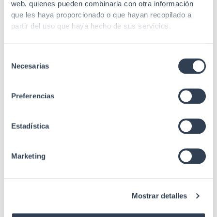
web, quienes pueden combinarla con otra información
que les haya proporcionado o que hayan recopilado a
Tª de
-10 a 60º C
partir del uso que haya hecho de sus servicios.
instalación
Margen Tª
-20 a 80º C
almacenamiento
Selección
Necesarias
de
Pérdida de
consentimiento
≤0.3 dB
inserción
Preferencias
Pérdida de
≥55 dB
retorno
Estadística
Tensión de
400 N
funcionamiento
Marketing
Resistencia al
3500 N / 100 mm
aplastamiento
Radio curvatura
Mostrar detalles
10 x Ø
min. estático