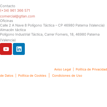
Contacto
(+34) 961 366 571
comercial@gtlan.com
Oficinas
Calle 2 A Nave 8 Polígono Táctica – CP 46980 Paterna (Valencia)
Almacén táctica
Polígono Industrial Táctica, Carrer Forners, 18, 46980 Paterna
(Valencia)
Y
L
o
i
u
n
t
k
Copyright © 2024. Gtlan Soluciones en Telecomunicaciones
u
e
Todos los derechos reservado
Aviso Legal
|
Política de Privacidad
b
d
|
de Datos
|
Política de Cookies
Condiciones de Uso
e
i
n
English
(
Inglés
)
Português
(
Portugués, Portugal
)
Español