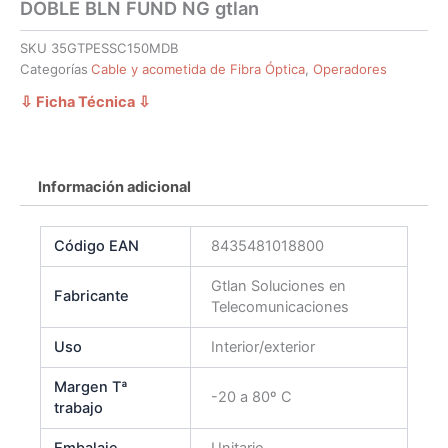
DOBLE BLN FUND NG gtlan
SKU
35GTPESSC150MDB
Categorías
Cable y acometida de Fibra Óptica
,
Operadores
⇩ Ficha Técnica
⇩
Información adicional
Código EAN
8435481018800
Gtlan Soluciones en
Fabricante
Telecomunicaciones
Uso
Interior/exterior
Margen Tª
-20 a 80º C
trabajo
Embalaje
Unitario