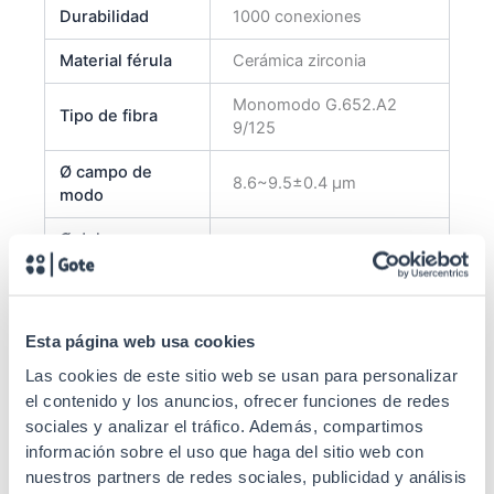
Durabilidad
1000 conexiones
Material férula
Cerámica zirconia
Monomodo G.652.A2
Tipo de fibra
9/125
Ø campo de
8.6~9.5±0.4 μm
modo
Ø del
125±0.7 μm
revestimiento
Error
concentridad
≤0.5 μm
Esta página web usa cookies
revestimiento
Las cookies de este sitio web se usan para personalizar
Ø del
el contenido y los anuncios, ofrecer funciones de redes
245±10 µm
revestimiento
sociales y analizar el tráfico. Además, compartimos
información sobre el uso que haga del sitio web con
No circularidad
≤6%
nuestros partners de redes sociales, publicidad y análisis
revest.