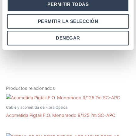
Radio curvatura
PERMITIR TODAS
20 x Ø
min. dinámico
PERMITIR LA SELECCIÓN
1310 nm ≤0.4 dB/km
Atenuación
1550 nm ≤0.3 dB/km
DENEGAR
Estándares
IEC 61300-3-6
Productos relacionados
Cable y acometida de Fibra Óptica
Acometida Pigtail F.O. Monomodo 9/125 ?m SC-APC