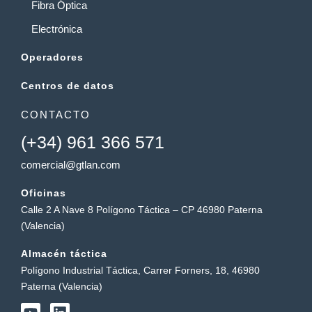
Fibra Óptica
Electrónica
Operadores
Centros de datos
CONTACTO
(+34) 961 366 571
comercial@gtlan.com
Oficinas
Calle 2 A Nave 8 Polígono Táctica – CP 46980 Paterna
(Valencia)
Almacén táctica
Polígono Industrial Táctica, Carrer Forners, 18, 46980
Paterna (Valencia)
Y
L