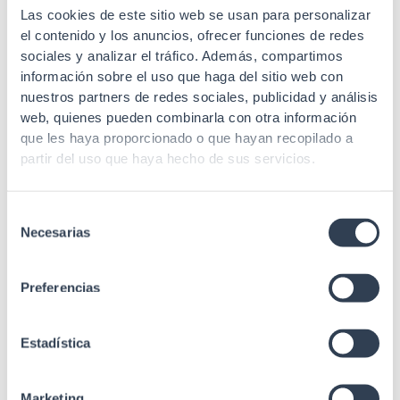
Las cookies de este sitio web se usan para personalizar
el contenido y los anuncios, ofrecer funciones de redes
sociales y analizar el tráfico. Además, compartimos
información sobre el uso que haga del sitio web con
Cable y acometida de Fibra Óptica
nuestros partners de redes sociales, publicidad y análisis
Acometida Pigtail F.O. Monomodo 9/125 ?
web, quienes pueden combinarla con otra información
M SC-APC
que les haya proporcionado o que hayan recopilado a
partir del uso que haya hecho de sus servicios.
Selección
Necesarias
de
consentimiento
Preferencias
Cable y acometida de Fibra Óptica
PIGTAIL FO SM 9/125 EXT SC-APC 140MT
G657-A2 ARAMIDA Gtlan
Estadística
Marketing