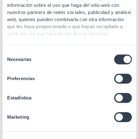
información sobre el uso que haga del sitio web con
nuestros partners de redes sociales, publicidad y análisis
web, quienes pueden combinarla con otra información
que les haya proporcionado o que hayan recopilado a
partir del uso que haya hecho de sus servicios.
Selección
Necesarias
de
consentimiento
Productos relacionados
Preferencias
Estadística
Cable y acometida de Fibra Óptica
Marketing
PIGTAIL FO SM 9/125 EXT SC-APC 120MT
DOBLE BLN FUND NG Gtlan