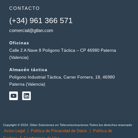
CONTACTO
(+34) 961 366 571
comercial@gtlan.com
Oficinas
Calle 2 A Nave 8 Polígono Táctica – CP 46980 Paterna
(Valencia)
Almacén táctica
Polígono Industrial Táctica, Carrer Forners, 18, 46980
Paterna (Valencia)
Y
L
o
i
u
n
t
k
u
e
b
d
Copyright © 2024. Gtlan Soluciones en Telecomunicaciones Todos los derechos reservado
e
i
Aviso Legal
|
Política de Privacidad de Datos
|
Política de
n
|