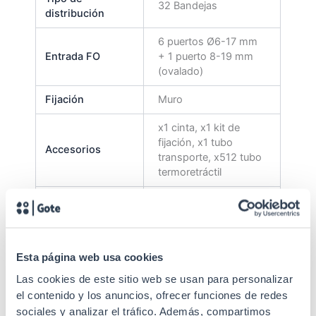
32 Bandejas
distribución
6 puertos Ø6-17 mm
Entrada FO
+ 1 puerto 8-19 mm
(ovalado)
Fijación
Muro
x1 cinta, x1 kit de
fijación, x1 tubo
Accesorios
transporte, x512 tubo
termoretráctil
Las cajas llevan los
accesorios necesarios
Especificaciones
para facilitar su
instalación y correcta
Esta página web usa cookies
colocación.
Las cookies de este sitio web se usan para personalizar
Estándares
IEC 60825-1
el contenido y los anuncios, ofrecer funciones de redes
sociales y analizar el tráfico. Además, compartimos
Nº Fusiones
512