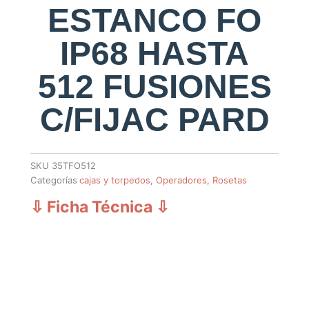
ESTANCO FO
IP68 HASTA
512 FUSIONES
C/FIJAC PARD
SKU
35TFO512
Categorías
cajas y torpedos
,
Operadores
,
Rosetas
⇩ Ficha Técnica
⇩