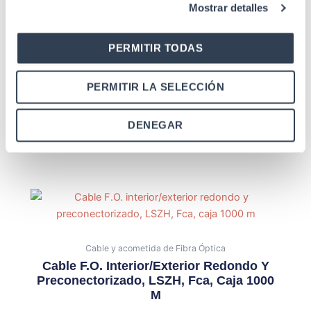
Mostrar detalles
PERMITIR TODAS
PERMITIR LA SELECCIÓN
Cable y acometida de Fibra Óptica
PIGTAIL FO SM 9/125 EXT SC-APC 120MT
DENEGAR
G657-A2 ARAMIDA Gtlan
Cable y acometida de Fibra Óptica
Cable F.O. Interior/exterior Redondo Y
Preconectorizado, LSZH, Fca, Caja 1000
M