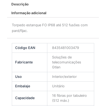
Descrição
Informação adicional
Torpedo estanque FO IP68 até 512 fusões com
pard/fijac.
Código EAN
8435481003479
Soluções de
Fabricante
telecomunicações
Gtlan
Uso
Interior/exterior
Embalaje
Unitário
16 fibras por tabuleiro
Capacidade
(512 máx.)