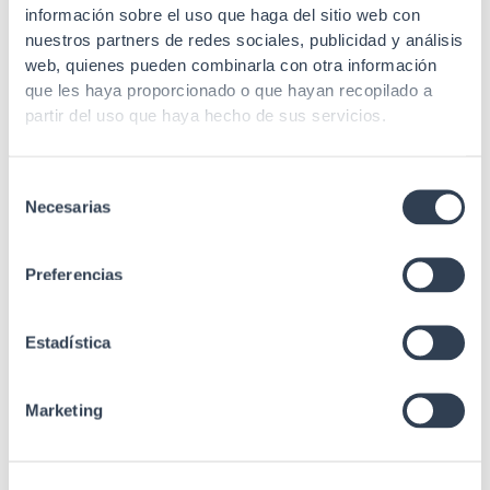
información sobre el uso que haga del sitio web con
Estándares
IEC 60825-1
nuestros partners de redes sociales, publicidad y análisis
Nº Fusões
512
web, quienes pueden combinarla con otra información
que les haya proporcionado o que hayan recopilado a
partir del uso que haya hecho de sus servicios.
Selección
Necesarias
de
consentimiento
Preferencias
Produtos relacionados
Estadística
Marketing
caixas e torpedos
TORPEDO ESTANQUE IP68 ATÉ 144