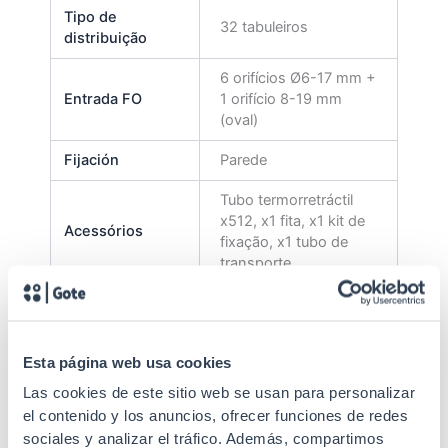
Tipo de
32 tabuleiros
distribuição
6 orifícios Ø6-17 mm +
Entrada FO
1 orifício 8-19 mm
(oval)
Fijación
Parede
Tubo termorretráctil
x512, x1 fita, x1 kit de
Acessórios
fixação, x1 tubo de
transporte
As caixas estão
equipadas com os
acessórios
Esta página web usa cookies
Especificações
necessários para
facilitar a instalação e
Las cookies de este sitio web se usan para personalizar
o posicionamento
el contenido y los anuncios, ofrecer funciones de redes
correto.
sociales y analizar el tráfico. Además, compartimos