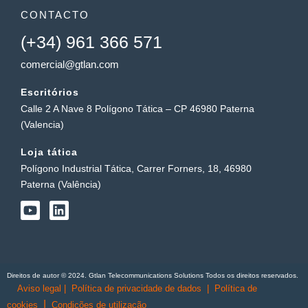
CONTACTO
(+34) 961 366 571
comercial@gtlan.com
Escritórios
Calle 2 A Nave 8 Polígono Tática – CP 46980 Paterna
(Valencia)
Loja tática
Polígono Industrial Tática, Carrer Forners, 18, 46980
Paterna (Valência)
Y
L
o
i
u
n
t
k
u
e
b
d
Direitos de autor © 2024. Gtlan Telecommunications Solutions Todos os direitos reservados.
e
i
Aviso legal
|
Política de privacidade de dados
|
Política de
n
|
cookies
Condições de utilização