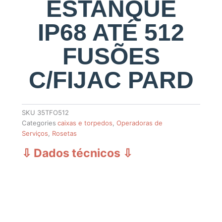
ESTANQUE
IP68 ATÉ 512
FUSÕES
C/FIJAC PARD
SKU
35TFO512
Categories
caixas e torpedos
,
Operadoras de
Serviços
,
Rosetas
⇩ Dados técnicos
⇩