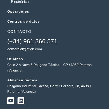
Electrónica
Operadores
Centros de datos
CONTACTO
(+34) 961 366 571
comercial@gtlan.com
Oficinas
Calle 2 A Nave 8 Polígono Táctica – CP 46980 Paterna
(Valencia)
Almacén táctica
Polígono Industrial Táctica, Carrer Forners, 18, 46980
Paterna (Valencia)
Y
L
o
i
u
n