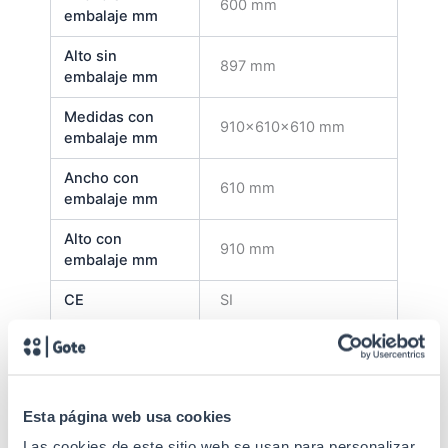
600 mm
embalaje mm
Alto sin
897 mm
embalaje mm
Medidas con
910x610x610 mm
embalaje mm
Ancho con
610 mm
embalaje mm
Alto con
910 mm
embalaje mm
CE
SI
RoHs
SI
Garantía
5 años
Esta página web usa cookies
Suministrado
Montado
Las cookies de este sitio web se usan para personalizar