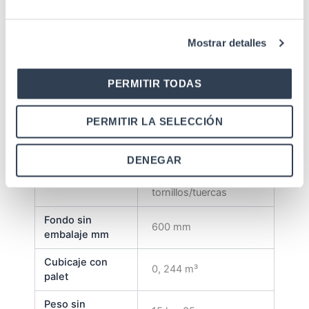
Entrada cable
Inferior / Superior
Cristal templado de 5
Mostrar detalles
Puerta frontal
mm con cerradura
rectangular
PERMITIR TODAS
Recubrimiento en
Acabado
polvo de grano fino
PERMITIR LA SELECCIÓN
1 Bandeja fija 1 Regleta
alimentación 19" 1
DENEGAR
Accesorios
Ventilador de techo 1
Kit 25uds
tornillos/tuercas
Fondo sin
600 mm
embalaje mm
Cubicaje con
0, 244 m³
palet
Peso sin