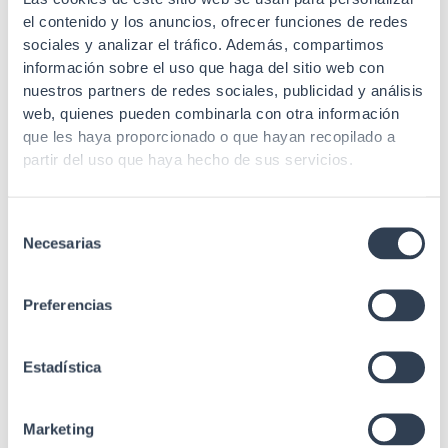
Altura U
18U
el contenido y los anuncios, ofrecer funciones de redes
sociales y analizar el tráfico. Además, compartimos
Cuerpos
1
información sobre el uso que haga del sitio web con
Carga máxima
60 kg
nuestros partners de redes sociales, publicidad y análisis
web, quienes pueden combinarla con otra información
4 "Tipo L"
que les haya proporcionado o que hayan recopilado a
Perfiles de
desplazables en
partir del uso que haya hecho de sus servicios.
sujeción
profundidad (2 mm de
espesor)
Selección
Puerta trasera
No
Necesarias
de
consentimiento
Lisa con fijación Drill &
Parte trasera
Go (montaje 1 único
Preferencias
operario)
Lisos desmontables
Estadística
con cierres plásticos
Laterales
(cerradura redonda
opcional)
Marketing