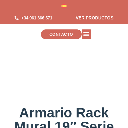
Saltar
al
contenido
+34 961 366 571
VER PRODUCTOS
CONTACTO
INSTALACIONES DE TELECOMUNICAC
Armario Rack
Mural 19″ Serie