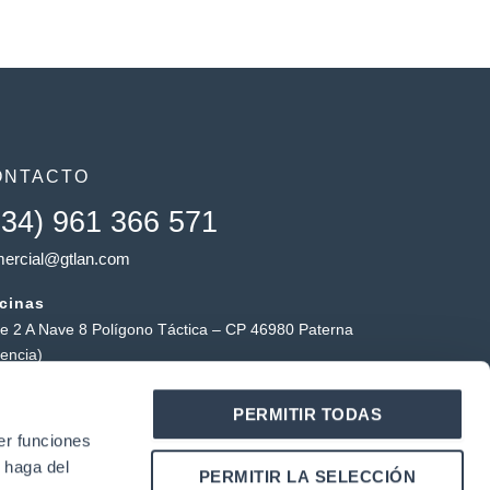
ONTACTO
+34) 961 366 571
ercial@gtlan.com
icinas
le 2 A Nave 8 Polígono Táctica – CP 46980 Paterna
lencia)
macén táctica
PERMITIR TODAS
ígono Industrial Táctica, Carrer Forners, 18, 46980
er funciones
erna (Valencia)
 haga del
Y
L
PERMITIR LA SELECCIÓN