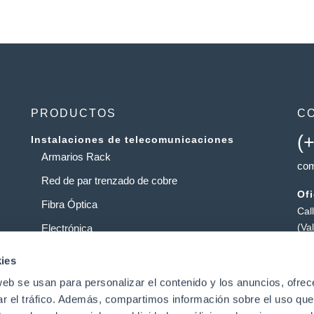
PRODUCTOS
C
(
Instalaciones de telecomunicaciones
Armarios Rack
com
Red de par trenzado de cobre
Of
Fibra Óptica
Cal
(Va
Electrónica
Al
Operadores
ies
Pol
web se usan para personalizar el contenido y los anuncios, ofrec
Centros de datos
Pat
ar el tráfico. Además, compartimos información sobre el uso que