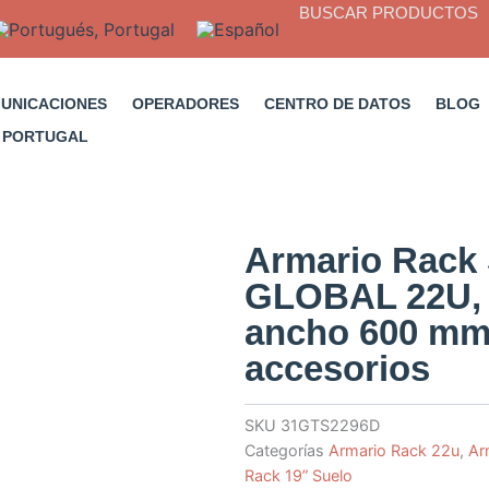
BUSCAR PRODUCTOS
MUNICACIONES
OPERADORES
CENTRO DE DATOS
BLOG
Armario Rack 
GLOBAL 22U, 
ancho 600 mm
accesorios
SKU
31GTS2296D
Categorías
Armario Rack 22u
,
Ar
Rack 19” Suelo